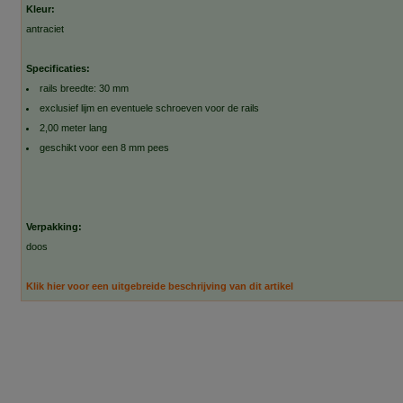
Kleur:
antraciet
Specificaties:
rails breedte: 30 mm
exclusief lijm en eventuele schroeven voor de rails
2,00 meter lang
geschikt voor een 8 mm pees
Verpakking:
doos
Klik hier voor een uitgebreide beschrijving van dit artikel