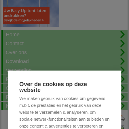
Home
Contact
Over ons
Download
Verzending
Fotoalbum
Over de cookies op deze
Openingstijden
website
FAQ
We maken gebruik van cookies om gegevens
m.b.t. de prestaties en het gebruik van deze
Nieuwsbrief
website te verzamelen & analyseren, om
sociale netwerkfunctionaliteiten aan te bieden en
Print deze pagina
onze content & advertenties te verbeteren en
Pagina doorsturen