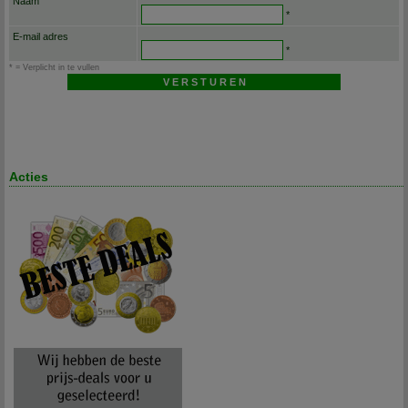
Naam
*
E-mail adres
*
* = Verplicht in te vullen
Acties