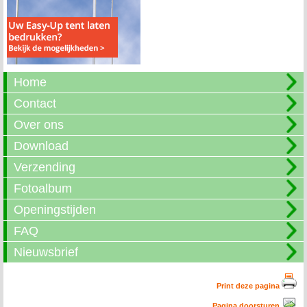
Home
Contact
Over ons
Download
Verzending
Fotoalbum
Openingstijden
FAQ
Nieuwsbrief
Print deze pagina
Pagina doorsturen