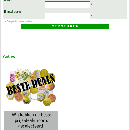
Naam
*
E-mail adres
*
* = Verplicht in te vullen
Acties