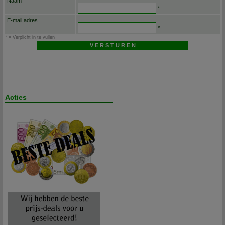
Naam
*
E-mail adres
*
* = Verplicht in te vullen
Acties