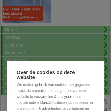
Home
Contact
Over ons
Download
Verzending
Fotoalbum
Over de cookies op deze
Openingstijden
website
FAQ
We maken gebruik van cookies om gegevens
m.b.t. de prestaties en het gebruik van deze
Nieuwsbrief
website te verzamelen & analyseren, om
sociale netwerkfunctionaliteiten aan te bieden en
Print deze pagina
onze content & advertenties te verbeteren en
Pagina doorsturen