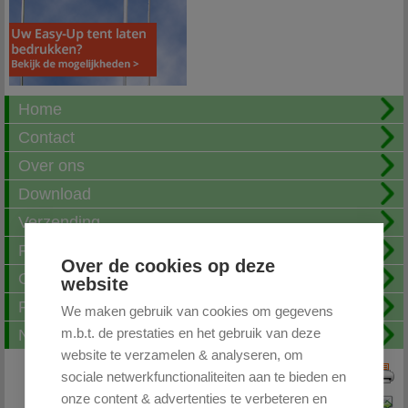
Home
Contact
Over ons
Download
Verzending
Fotoalbum
Over de cookies op deze
Openingstijden
website
FAQ
We maken gebruik van cookies om gegevens
m.b.t. de prestaties en het gebruik van deze
Nieuwsbrief
website te verzamelen & analyseren, om
sociale netwerkfunctionaliteiten aan te bieden en
Print deze pagina
onze content & advertenties te verbeteren en
Pagina doorsturen