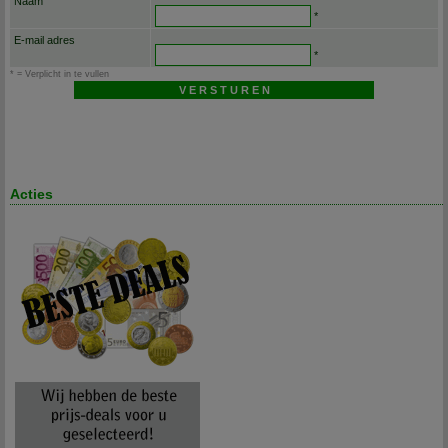
Naam
*
E-mail adres
*
* = Verplicht in te vullen
Acties