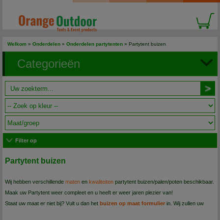
Welkom
»
Onderdelen
»
Onderdelen partytenten
»
Partytent buizen
Categorieën
Filter op
Partytent buizen
Wij hebben verschillende
maten
en
kwaliteiten
partytent buizen/palen/poten beschikbaar.
Maak uw Partytent weer compleet en u heeft er weer jaren plezier van!
Staat uw maat er niet bij? Vult u dan het
buizen op maat formulier
in. Wij zullen uw
vraag dan zsm beantwoorden met het juiste advies of oplossing.