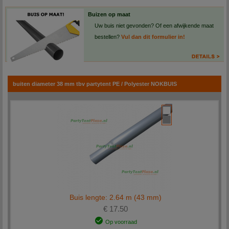
Alle losse partytent-onderdelen worden na ontvangst van betaling binnen 1-2 werkdagen
Buizen op maat
bij u afgeleverd.
Uw buis niet gevonden? Of een afwijkende maat
bestellen?
Vul dan dit formulier in!
buiten diameter 38 mm tbv partytent PE / Polyester NOKBUIS
Buis lengte: 2.64 m (43 mm)
€ 17.50
Op voorraad