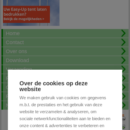
Home
Contact
Over ons
Download
Verzending
Fotoalbum
Over de cookies op deze
Openingstijden
website
FAQ
We maken gebruik van cookies om gegevens
m.b.t. de prestaties en het gebruik van deze
Nieuwsbrief
website te verzamelen & analyseren, om
sociale netwerkfunctionaliteiten aan te bieden en
Print deze pagina
onze content & advertenties te verbeteren en
Pagina doorsturen