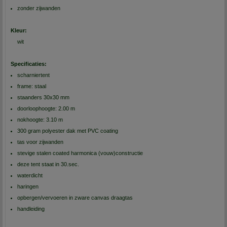
zonder zijwanden
Kleur:
wit
Specificaties:
scharniertent
frame: staal
staanders 30x30 mm
doorloophoogte: 2.00 m
nokhoogte: 3.10 m
300 gram polyester dak met PVC coating
tas voor zijwanden
stevige stalen coated harmonica (vouw)constructie
deze tent staat in 30.sec.
waterdicht
haringen
opbergen/vervoeren in zware canvas draagtas
handleiding