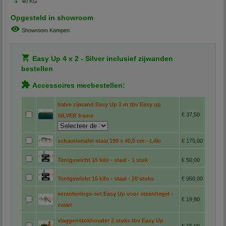
40 KG
Opgesteld in showroom
Showroom Kampen
Easy Up 4 x 2 - Silver inclusief zijwanden
bestellen
Accessoires meebestellen:
halve zijwand Easy Up 2 m tbv Easy up
€ 37,50
SILVER frame
scharniertafel staal 190 x 40,5 cm - Lille
€ 175,00
Tentgewicht 15 kilo - staal - 1 stuk
€ 50,00
Tentgewicht 15 kilo - staal - 20 stuks
€ 950,00
verankerings-set Easy Up voor steen/tegel -
€ 19,80
zwart
vlaggenstokhouder 2 stuks tbv Easy Up
€ 15,00