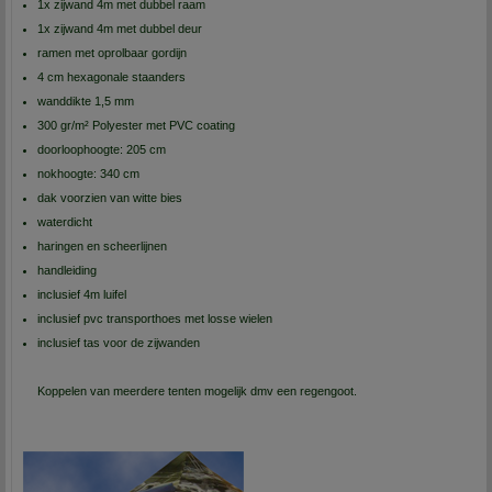
1x zijwand 4m met dubbel raam
1x zijwand 4m met dubbel deur
ramen met oprolbaar gordijn
4 cm hexagonale staanders
wanddikte 1,5 mm
300 gr/m² Polyester met PVC coating
doorloophoogte: 205 cm
nokhoogte: 340 cm
dak voorzien van witte bies
waterdicht
haringen en scheerlijnen
handleiding
inclusief 4m luifel
inclusief pvc transporthoes met losse wielen
inclusief tas voor de zijwanden
Koppelen van meerdere tenten mogelijk dmv een regengoot.