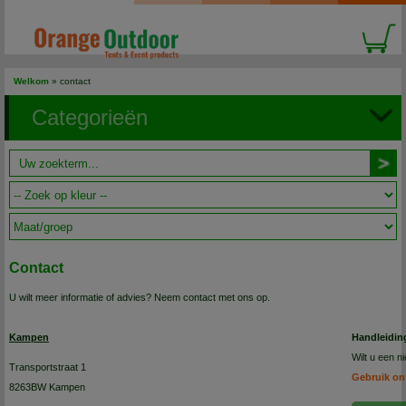
Welkom
»
contact
Categorieën
Contact
U wilt meer informatie of advies? Neem contact met ons op.
Kampen
Handleidin
Wilt u een 
Transportstraat 1
Gebruik on
8263BW Kampen