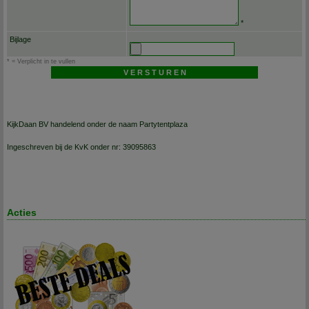
*
Bijlage
* = Verplicht in te vullen
KijkDaan BV handelend onder de naam Partytentplaza
Ingeschreven bij de KvK onder nr: 39095863
Acties