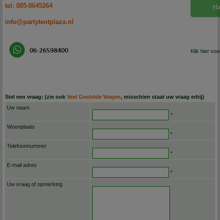
tel: 085-0645264
Ha
info@partytentplaza.nl
Klik hier vo
Stel een vraag: (zie ook
Veel Gestelde Vragen
, misschien staat uw vraag erbij)
Uw naam
*
Woonplaats
*
Telefoonnummer
*
E-mail adres
*
Uw vraag of opmerking