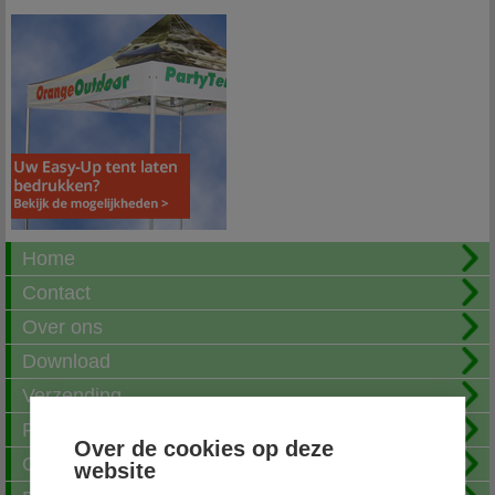
Home
Contact
Over ons
Download
Verzending
Fotoalbum
Over de cookies op deze
Openingstijden
website