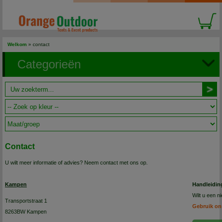
Welkom
»
contact
Categorieën
Contact
U wilt meer informatie of advies? Neem contact met ons op.
Kampen
Handleidin
Wilt u een 
Transportstraat 1
Gebruik on
8263BW Kampen