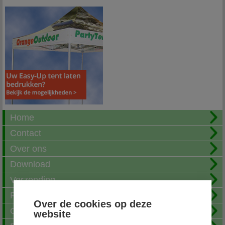
Home
Contact
Over ons
Download
Verzending
Fotoalbum
Over de cookies op deze
Openingstijden
website