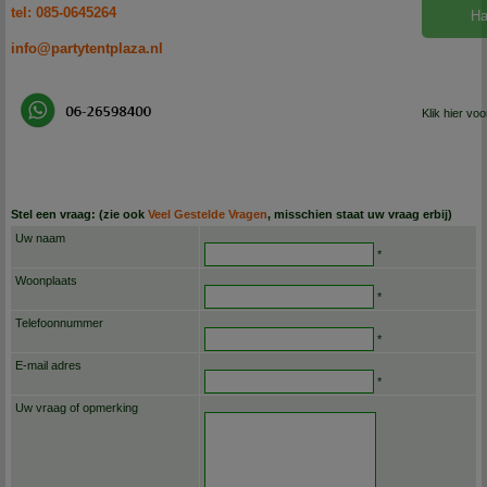
tel: 085-0645264
Ha
info@partytentplaza.nl
Klik hier vo
Stel een vraag: (zie ook
Veel Gestelde Vragen
, misschien staat uw vraag erbij)
Uw naam
*
Woonplaats
*
Telefoonnummer
*
E-mail adres
*
Uw vraag of opmerking