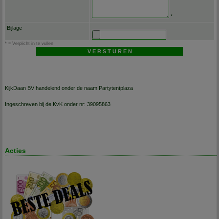
*
Bijlage
* = Verplicht in te vullen
KijkDaan BV handelend onder de naam Partytentplaza
Ingeschreven bij de KvK onder nr: 39095863
Acties