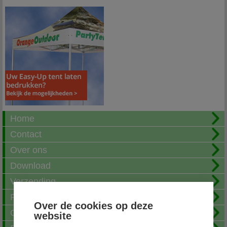
Home
Contact
Over ons
Download
Verzending
Fotoalbum
Over de cookies op deze
Openingstijden
website