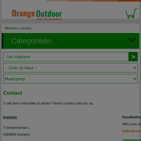
Welkom
»
contact
Categorieën
Contact
U wilt meer informatie of advies? Neem contact met ons op.
Kampen
Handleidin
Wilt u een 
Transportstraat 1
Gebruik on
8263BW Kampen