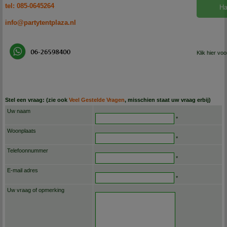
tel: 085-0645264
Ha
info@partytentplaza.nl
Klik hier vo
Stel een vraag: (zie ook
Veel Gestelde Vragen
, misschien staat uw vraag erbij)
Uw naam
*
Woonplaats
*
Telefoonnummer
*
E-mail adres
*
Uw vraag of opmerking