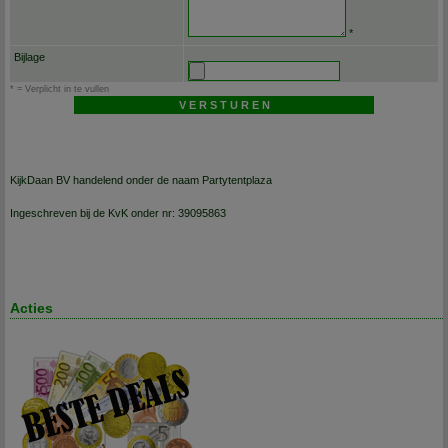
*
Bijlage
* = Verplicht in te vullen
KijkDaan BV handelend onder de naam Partytentplaza
Ingeschreven bij de KvK onder nr: 39095863
Acties