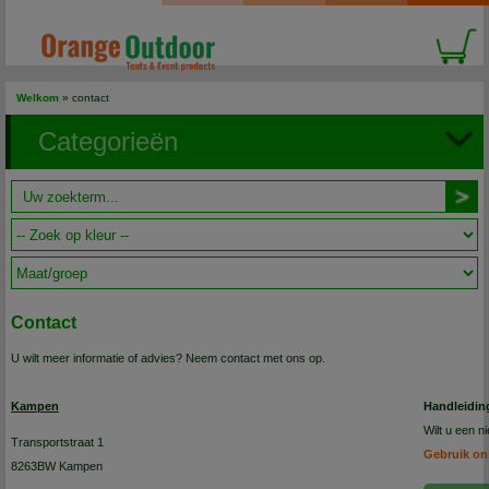
Welkom
»
contact
Categorieën
Contact
U wilt meer informatie of advies? Neem contact met ons op.
Kampen
Handleidin
Wilt u een 
Transportstraat 1
Gebruik on
8263BW Kampen