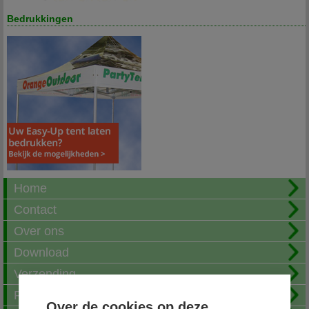
Bedrukkingen
Home
Contact
Over ons
Download
Verzending
Fotoalbum
Over de cookies op deze