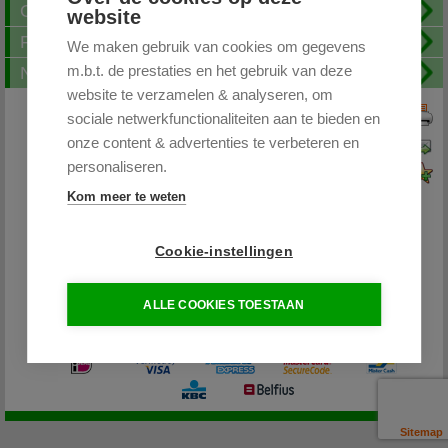
Openingstijden
website
FAQ
We maken gebruik van cookies om gegevens
m.b.t. de prestaties en het gebruik van deze
Nieuwsbrief
website te verzamelen & analyseren, om
sociale netwerkfunctionaliteiten aan te bieden en
Print deze pagina
onze content & advertenties te verbeteren en
Pagina doorsturen
personaliseren.
Voeg toe aan favorieten
Kom meer te weten
Cookie-instellingen
Partytentplaza.nl
ALLE COOKIES TOESTAAN
085 - 0645264 / 06-26598400
info@partytentplaza.nl
Sitemap