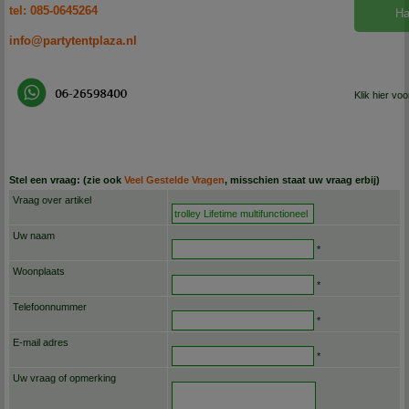
tel: 085-0645264
Ha
info@partytentplaza.nl
Klik hier vo
Stel een vraag: (zie ook
Veel Gestelde Vragen
, misschien staat uw vraag erbij)
Vraag over artikel
Uw naam
*
Woonplaats
*
Telefoonnummer
*
E-mail adres
*
Uw vraag of opmerking