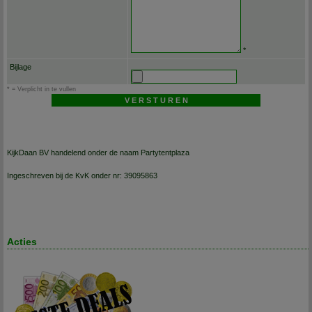
*
Bijlage
* = Verplicht in te vullen
KijkDaan BV handelend onder de naam Partytentplaza
Ingeschreven bij de KvK onder nr: 39095863
Acties