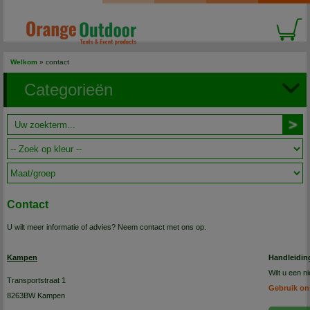
Welkom
»
contact
Categorieën
Contact
U wilt meer informatie of advies? Neem contact met ons op.
Kampen
Handleidin
Wilt u een 
Transportstraat 1
Gebruik on
8263BW Kampen