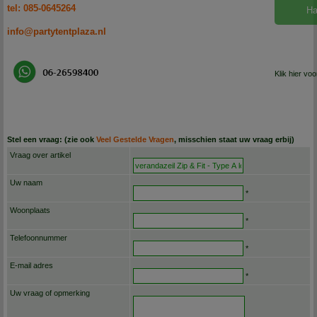
tel: 085-0645264
Ha
info@partytentplaza.nl
Klik hier vo
Stel een vraag: (zie ook
Veel Gestelde Vragen
, misschien staat uw vraag erbij)
Vraag over artikel
Uw naam
*
Woonplaats
*
Telefoonnummer
*
E-mail adres
*
Uw vraag of opmerking