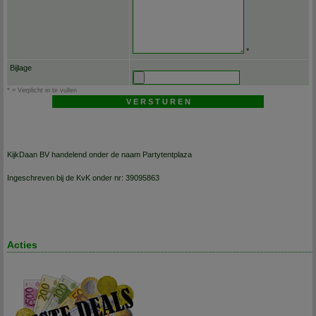
*
Bijlage
* = Verplicht in te vullen
KijkDaan BV handelend onder de naam Partytentplaza
Ingeschreven bij de KvK onder nr: 39095863
Acties