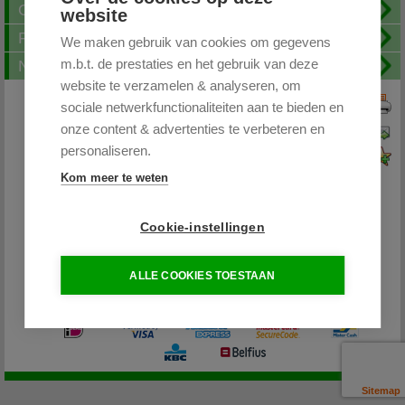
Openingstijden
website
FAQ
We maken gebruik van cookies om gegevens
m.b.t. de prestaties en het gebruik van deze
Nieuwsbrief
website te verzamelen & analyseren, om
sociale netwerkfunctionaliteiten aan te bieden en
Print deze pagina
onze content & advertenties te verbeteren en
Pagina doorsturen
personaliseren.
Voeg toe aan favorieten
Kom meer te weten
Cookie-instellingen
Partytentplaza.nl
ALLE COOKIES TOESTAAN
085 - 0645264 / 06-26598400
info@partytentplaza.nl
Sitemap