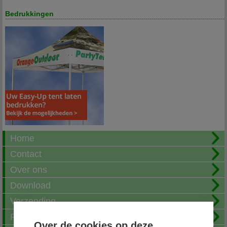
Bedrukkingen
Home
Contact
Over ons
Download
Verzending
Fotoalbum
Over de cookies op deze