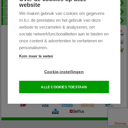
Openingstijden
website
FAQ
We maken gebruik van cookies om gegevens
m.b.t. de prestaties en het gebruik van deze
Nieuwsbrief
website te verzamelen & analyseren, om
sociale netwerkfunctionaliteiten aan te bieden en
Print deze pagina
onze content & advertenties te verbeteren en
Pagina doorsturen
personaliseren.
Voeg toe aan favorieten
Kom meer te weten
Cookie-instellingen
Partytentplaza.nl
ALLE COOKIES TOESTAAN
085 - 0645264 / 06-26598400
info@partytentplaza.nl
Sitemap