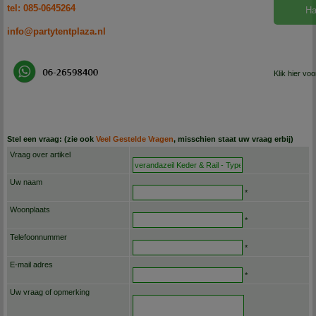
tel: 085-0645264
Ha
info@partytentplaza.nl
Klik hier vo
Stel een vraag: (zie ook
Veel Gestelde Vragen
, misschien staat uw vraag erbij)
Vraag over artikel
Uw naam
*
Woonplaats
*
Telefoonnummer
*
E-mail adres
*
Uw vraag of opmerking