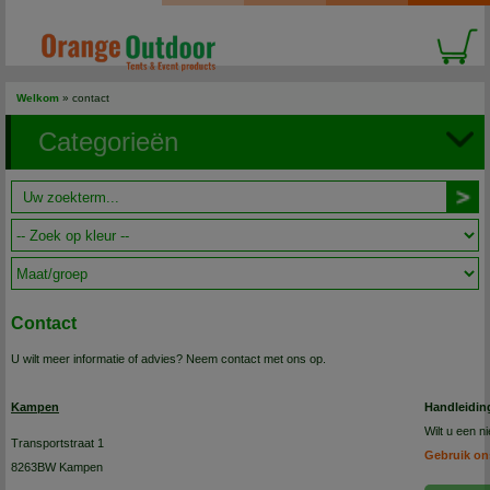
Welkom
»
contact
Categorieën
Contact
U wilt meer informatie of advies? Neem contact met ons op.
Kampen
Handleidin
Wilt u een 
Transportstraat 1
Gebruik on
8263BW Kampen