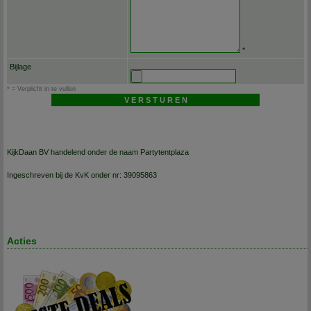
*
Bijlage
* = Verplicht in te vullen
KijkDaan BV handelend onder de naam Partytentplaza
Ingeschreven bij de KvK onder nr: 39095863
Acties