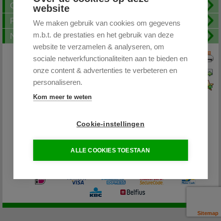
Openingstijden
website
FAQ
We maken gebruik van cookies om gegevens
m.b.t. de prestaties en het gebruik van deze
Nieuwsbrief
website te verzamelen & analyseren, om
sociale netwerkfunctionaliteiten aan te bieden en
Print deze pagina
onze content & advertenties te verbeteren en
Pagina doorsturen
personaliseren.
Voeg toe aan favorieten
Kom meer te weten
Cookie-instellingen
Partytentplaza.nl
ALLE COOKIES TOESTAAN
085 - 0645264 / 06-26598400
info@partytentplaza.nl
Sitemap