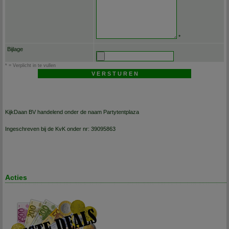
*
Bijlage
* = Verplicht in te vullen
KijkDaan BV handelend onder de naam Partytentplaza
Ingeschreven bij de KvK onder nr: 39095863
Acties