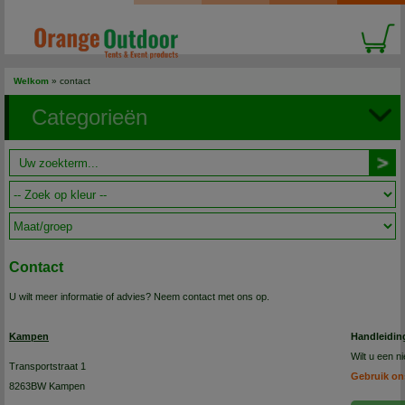
Welkom
»
contact
Categorieën
Contact
U wilt meer informatie of advies? Neem contact met ons op.
Kampen
Handleidin
Wilt u een 
Transportstraat 1
Gebruik on
8263BW Kampen