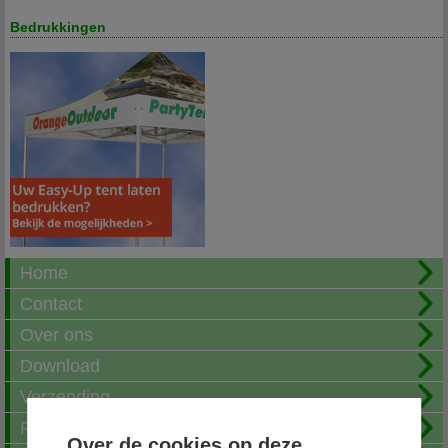
Bedrukkingen
Home
Contact
Over ons
Download
Verzending
Fotoalbum
Over de cookies op deze