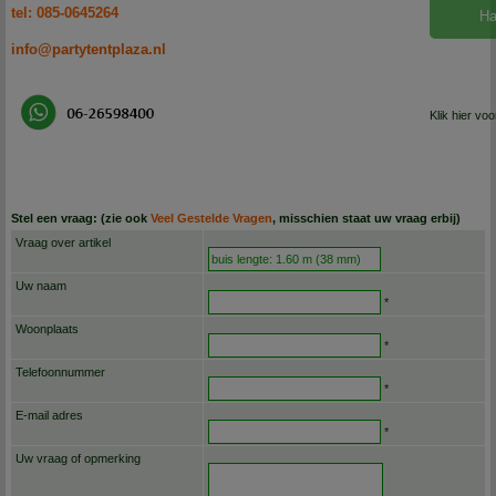
tel: 085-0645264
Ha
info@partytentplaza.nl
Klik hier vo
Stel een vraag: (zie ook
Veel Gestelde Vragen
, misschien staat uw vraag erbij)
Vraag over artikel
Uw naam
*
Woonplaats
*
Telefoonnummer
*
E-mail adres
*
Uw vraag of opmerking