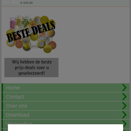
€ 325,00
Home
Contact
Over ons
Download
Verzending