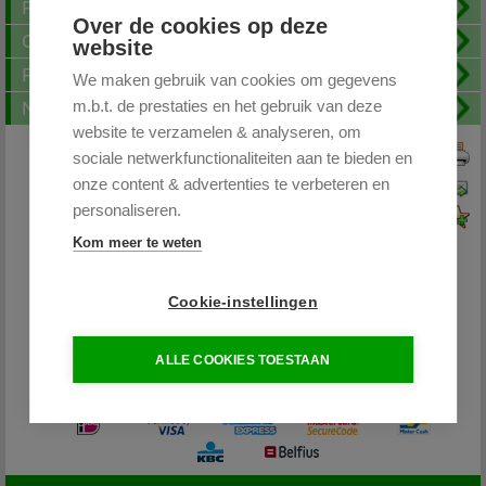
Fotoalbum
Over de cookies op deze
Openingstijden
website
FAQ
We maken gebruik van cookies om gegevens
m.b.t. de prestaties en het gebruik van deze
Nieuwsbrief
website te verzamelen & analyseren, om
sociale netwerkfunctionaliteiten aan te bieden en
Print deze pagina
onze content & advertenties te verbeteren en
Pagina doorsturen
personaliseren.
Voeg toe aan favorieten
Kom meer te weten
Cookie-instellingen
Partytentplaza.nl
ALLE COOKIES TOESTAAN
085 - 0645264 / 06-26598400
info@partytentplaza.nl