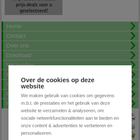
Home
Contact
Over ons
Download
Verzending
Fotoalbum
Over de cookies op deze
Openingstijden
website
FAQ
We maken gebruik van cookies om gegevens
m.b.t. de prestaties en het gebruik van deze
Nieuwsbrief
website te verzamelen & analyseren, om
sociale netwerkfunctionaliteiten aan te bieden en
Print deze pagina
onze content & advertenties te verbeteren en
Pagina doorsturen
personaliseren.
Voeg toe aan favorieten