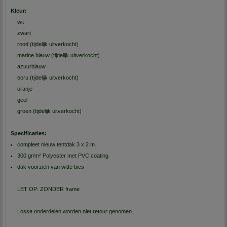
Kleur:
wit
zwart
rood (tijdelijk uitverkocht)
marine blauw (tijdelijk uitverkocht)
azuurblauw
ecru (tijdelijk uitverkocht)
oranje
geel
groen (tijdelijk uitverkocht)
Specificaties:
compleet nieuw tentdak 3 x 2 m
300 gr/m² Polyester met PVC coating
dak voorzien van witte bies
LET OP: ZONDER frame
Losse onderdelen worden niet retour genomen.