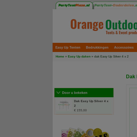
Easy Up Tenten
Bedrukkingen
Accessoires
Home
»
Easy Up daken
» dak Easy Up Silver 4 x 2
Dak 
Door u bekeken
Dak Easy Up Silver 4 x
2
€ 155,00