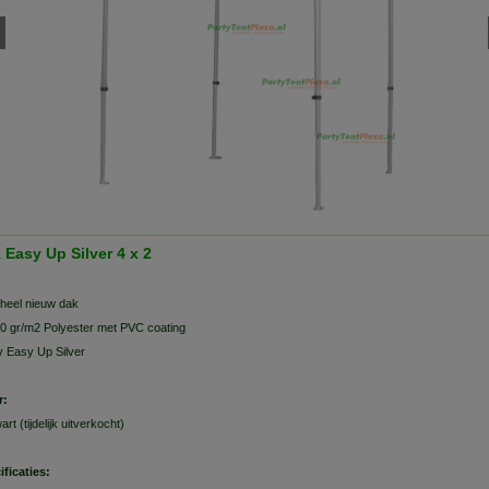
 Easy Up Silver 4 x 2
heel nieuw dak
0 gr/m2 Polyester met PVC coating
v Easy Up Silver
r:
art (tijdelijk uitverkocht)
ificaties: