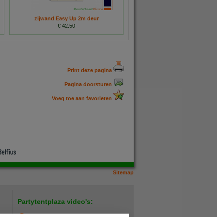
zijwand Easy Up 2m deur
€ 42.50
Print deze pagina
Pagina doorsturen
Voeg toe aan favorieten
Sitemap
Partytentplaza video's: