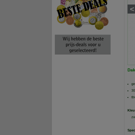
<
Dak
ge
30
tb
Kleu
zw
Spec