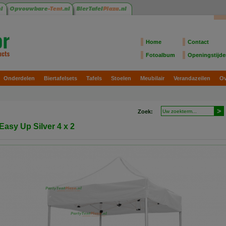
Home
Contact
Fotoalbum
Openingstijd
Onderdelen
Biertafelsets
Tafels
Stoelen
Meubilair
Verandazeilen
Ov
Zoek:
Easy Up Silver 4 x 2