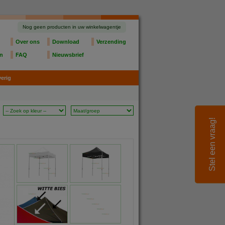
Nog geen producten in uw winkelwagentje
Over ons
Download
Verzending
en
FAQ
Nieuwsbrief
erig
Stel een vraag!