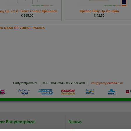
asy Up 2 x 2 - Silver zonder zijwanden
zijwand Easy Up 2m raam
€ 365.00
€ 42.50
Partytentplaza.nl
|
085 - 0645264 / 06-26598400
|
info@partytentplaza.nl
er Partytentplaza:
Nieuw: