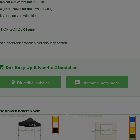
mpleet nieuw tentdak 2 x 2 m
0 gr/m² Polyester met PVC coating
k voorzien van witte bies
ET OP: ZONDER frame
sse onderdelen worden niet retour genomen.
Dak Easy Up Silver 4 x 2 bestellen
Dit artikel ophalen
Informatie aanvragen
re klanten bekeken ook: