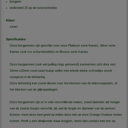
borgpen
onderdeel 15 op de overzichtsfoto
Kleur:
zwart
Specificaties:
Deze borgpennen zijn geschikt voor onze Platinum serie frames, Silver serie
frames (ook rvs scharniertafels) en Bronze serie frames.
Deze borgpennen (ook wel pulling rings genoemd) kenmerken zich door een
20mm x20mm rond zwart buisje welke met enkele kleine schroefjes wordt
vastgezet in de behuizing.
Deze behuizing kan zowel dienen voor het inlocken van de telescooppoten, of
het inlocken van de glijkoppelingen.
Deze borgpennen zijn er in vele verschillende maten, zowel diameter als hoogte
van de zwarte busjes verschilt, als wel de lengte en diameter van de pennen.
Kortom: meet deze heel goed op indien deze niet uit onze Orange-Outdoor tenten
komen. Heeft u een afwijkende maat borgpen, neem dan contact met ons op.