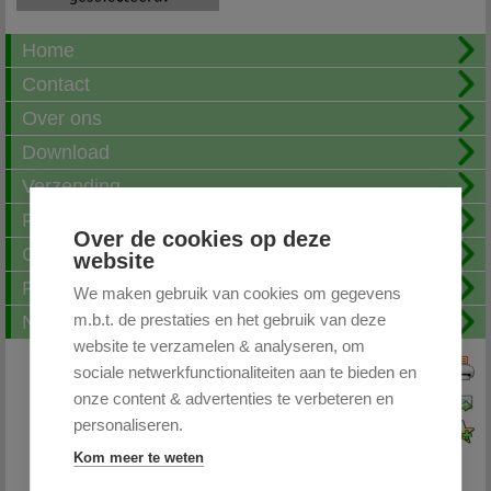
Home
Contact
Over ons
Download
Verzending
Fotoalbum
Over de cookies op deze
Openingstijden
website
FAQ
We maken gebruik van cookies om gegevens
m.b.t. de prestaties en het gebruik van deze
Nieuwsbrief
website te verzamelen & analyseren, om
sociale netwerkfunctionaliteiten aan te bieden en
Print deze pagina
onze content & advertenties te verbeteren en
Pagina doorsturen
personaliseren.
Voeg toe aan favorieten
Kom meer te weten