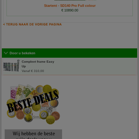
Startent - SD140 Pro Full colour
€ 10890.00
Door u bekeken
Compleet frame Easy
Up
Vanaf € 310,00