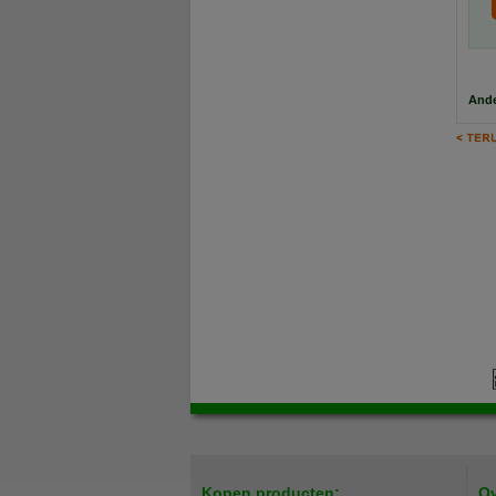
Ande
Kopen producten:
Ov