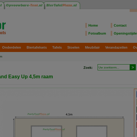
Home
Contact
Fotoalbum
Openingstijd
Onderdelen
Biertafelsets
Tafels
Stoelen
Meubilair
Verandazeilen
Ov
am
Zoek:
and Easy Up 4,5m raam