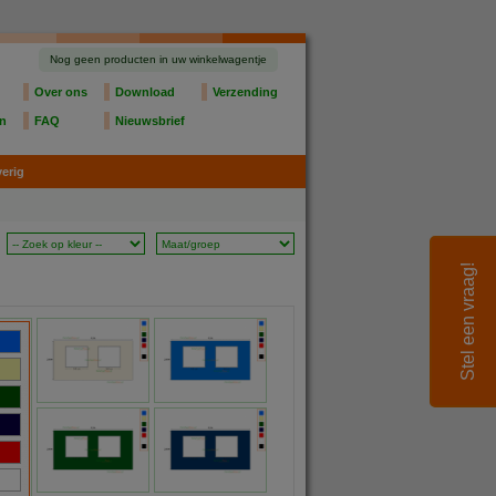
Nog geen producten in uw winkelwagentje
Over ons
Download
Verzending
en
FAQ
Nieuwsbrief
erig
Stel een vraag!