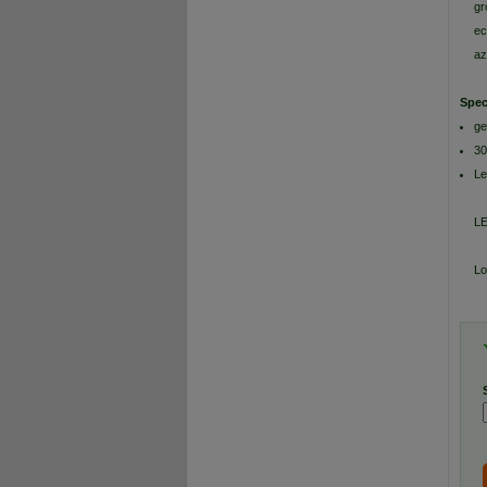
gr
ec
az
Spec
ge
30
Le
LE
Lo