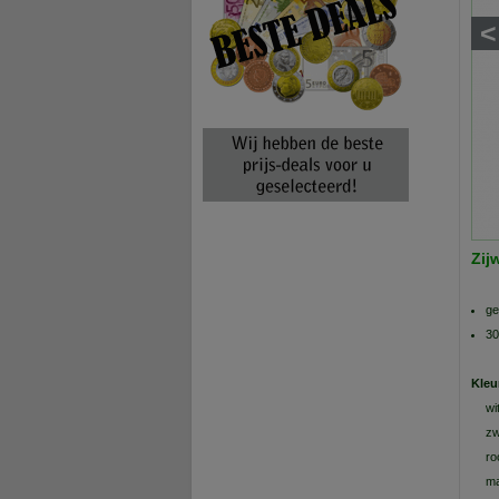
<
Zij
ge
30
Kleu
wi
zw
ro
ma