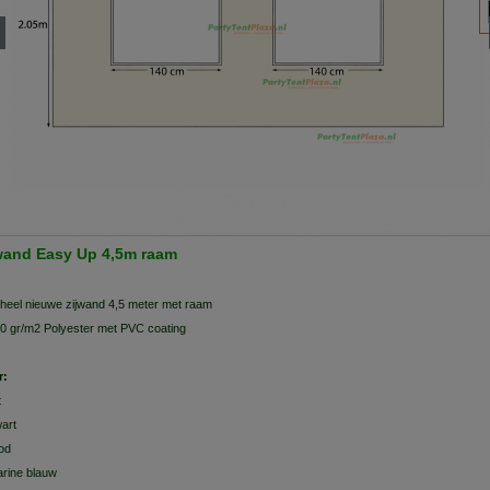
wand Easy Up 4,5m raam
heel nieuwe zijwand 4,5 meter met raam
0 gr/m2 Polyester met PVC coating
r:
t
art
od
rine blauw