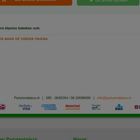
Dit artikel ophalen
re klanten bekeken ook:
Partytentplaza.nl
|
085 - 0645264 / 06-26598400
|
info@partytentplaza.nl
er Partytentplaza:
Nieuw: