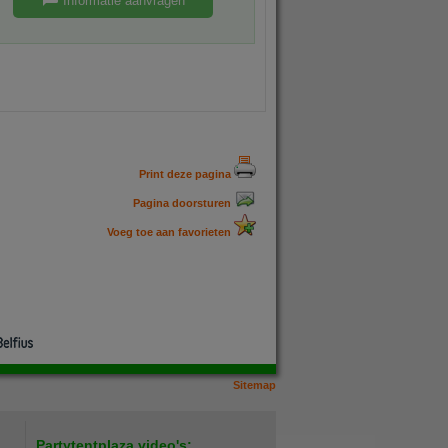
Informatie aanvragen
Print deze pagina
Pagina doorsturen
Voeg toe aan favorieten
Sitemap
Partytentplaza video's: