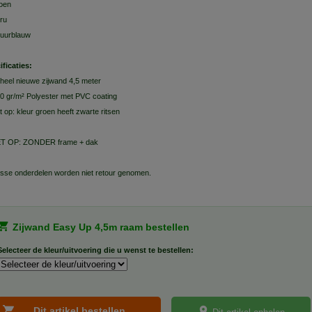
oen
ru
uurblauw
ificaties:
heel nieuwe zijwand 4,5 meter
0 gr/m² Polyester met PVC coating
t op: kleur groen heeft zwarte ritsen
T OP: ZONDER frame + dak
sse onderdelen worden niet retour genomen.
Zijwand Easy Up 4,5m raam bestellen
Selecteer de kleur/uitvoering die u wenst te bestellen: