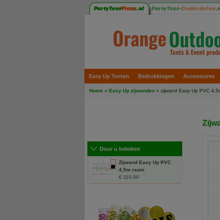
Easy Up Tenten
Bedrukkingen
Accessoires
Home
»
Easy Up zijwanden
» zijwand Easy Up PVC 4,5
Zijw
Door u bekeken
Zijwand Easy Up PVC
4,5m raam
€ 110,00