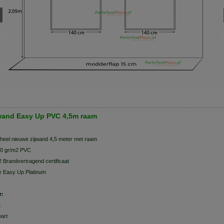
wand Easy Up PVC 4,5m raam
heel nieuwe zijwand 4,5 meter met raam
0 gr/m2 PVC
 Brandvertragend certificaat
v Easy Up Platinum
r:
t
art