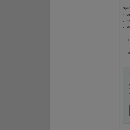
Spec
ge
52
M²
LE
Lo