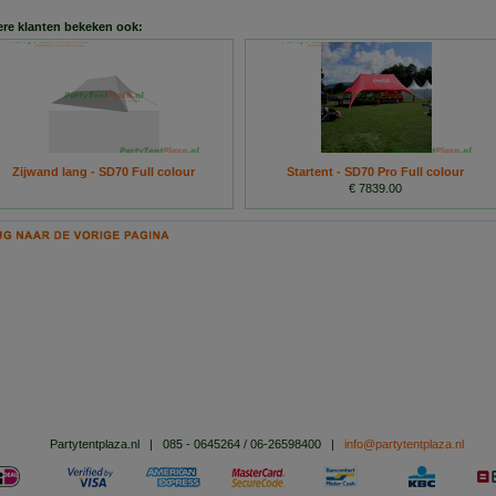
re klanten bekeken ook:
Zijwand lang - SD70 Full colour
Startent - SD70 Pro Full colour
€ 7839.00
Partytentplaza.nl
|
085 - 0645264 / 06-26598400
|
info@partytentplaza.nl