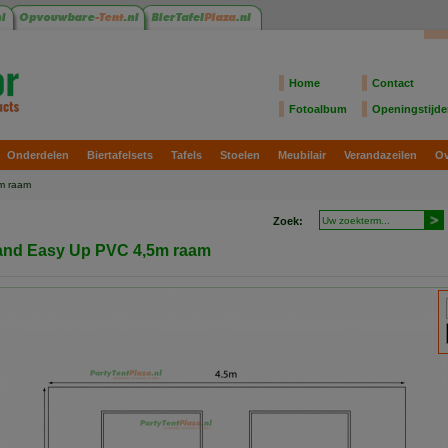
Home
Contact
Fotoalbum
Openingstijd
Onderdelen
Biertafelsets
Tafels
Stoelen
Meubilair
Verandazeilen
Ov
m raam
Zoek:
and Easy Up PVC 4,5m raam