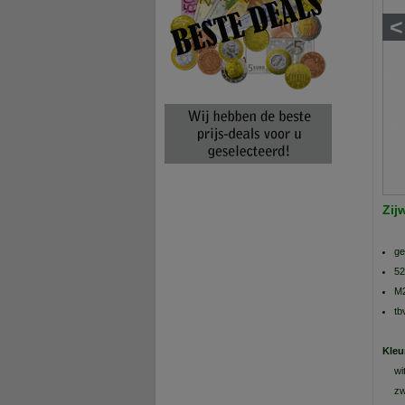
<
Zij
ge
52
M2
tb
Kleu
wi
zw