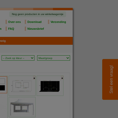
Nog geen producten in uw winkelwagentje
Over ons
Download
Verzending
en
FAQ
Nieuwsbrief
erig
Stel een vraag!