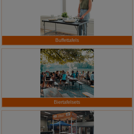
Buffettafels
Biertafelsets