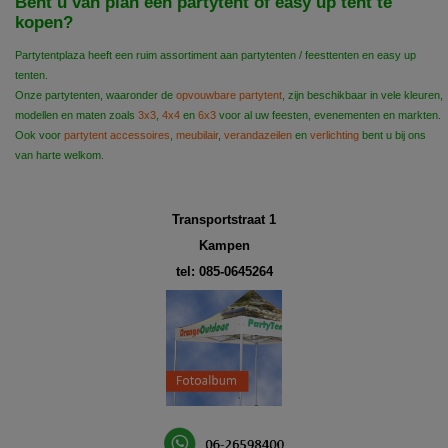
Bent u van plan een partytent of easy up tent te
kopen?
Partytentplaza heeft een ruim assortiment aan partytenten / feesttenten en easy up
tenten.
Onze partytenten, waaronder de
opvouwbare partytent
, zijn beschikbaar in vele kleuren,
modellen en maten zoals
3x3
,
4x4
en
6x3
voor al uw feesten, evenementen en markten.
Ook voor
partytent accessoires
,
meubilair
,
verandazeilen
en
verlichting
bent u bij ons
van harte welkom.
Transportstraat 1
Kampen
tel: 085-0645264