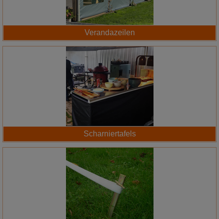
Verandazeilen
Scharniertafels