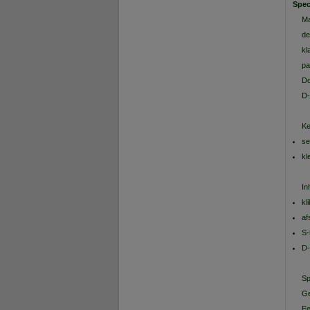
Spec
Ma
de
kl
pa
Do
D-
Ke
se
kl
In
kl
af
S-
D-
Sp
Ge
Ee