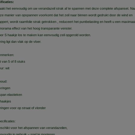
ificaties:
akt het eenvoudig om uw verandazeil strak af te spannen met deze complete afspanset. Na
ze manier van opspannen voorkomt dat het zeil naar binnen wordt gedrukt door de wind en
appert, wordt raamfolie strak getrokken , reduceert het puntbelasting en heeft u een maximaa
norama effect van het hoog transparante venster.
or S haakje los te maken kan eenvoudig zeil opgerold worden.
ring ligt dan vlak op de vloer.
nmerken:
t van 5 of 8 stuks
eur: wit
houd:
ikringen
span elastieken
haakjes
ringen voor op straat of vlonder
ecificaties:
schikt voor het afspannen van verandazeilen,
nvoudig in gebruik – snel te monteren