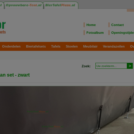
Home
Contact
Fotoalbum
Openingstijd
Onderdelen
Biertafelsets
Tafels
Stoelen
Meubilair
Verandazeilen
Ov
Zoek:
an set - zwart