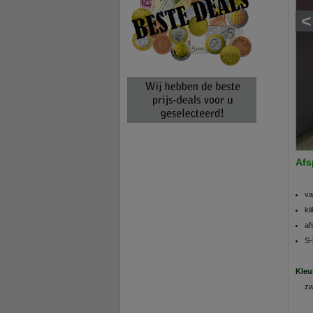
<
Afs
va
kl
af
S-
Kleu
zw