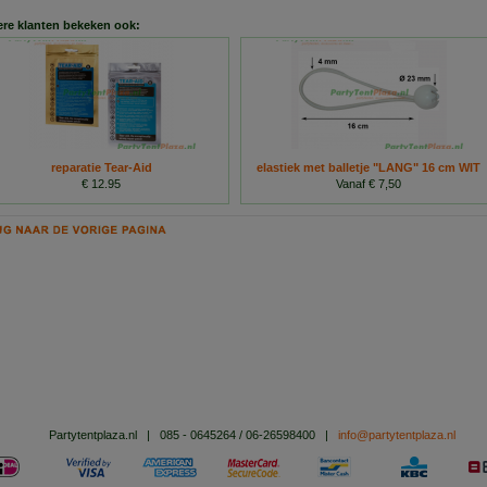
re klanten bekeken ook:
reparatie Tear-Aid
elastiek met balletje "LANG" 16 cm WIT
€ 12.95
Vanaf € 7,50
Partytentplaza.nl
|
085 - 0645264 / 06-26598400
|
info@partytentplaza.nl