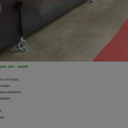
pan set - zwart
n 5 of 8 stuks
ikringen
span elastieken
haakjes
r:
art