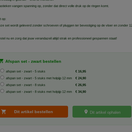
astieken vangen spanning op, zonder dat direct volle druk op de ringen komt.
t op:
ze set wordt geleverd zonder schroeven of pluggen ter bevestiging op de vloer en zonder 1
stel nu en zorg dat jouw verandazeil altijd strak en professioneel gespannen staat!
Afspan set - zwart bestellen
afspan set - zwart - 5 stuks
€ 16,95
afspan set - zwart - 5 stuks met holpijp 12 mm
€ 24,90
afspan set - zwart - 8 stuks
€ 26,95
afspan set - zwart - 8 stuks met holpijp 12 mm
€ 34,90
Dit artikel ophalen