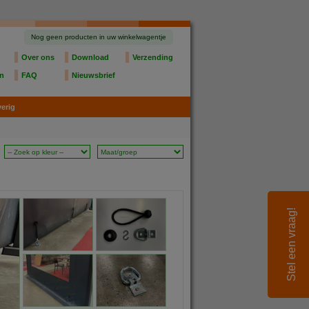
Nog geen producten in uw winkelwagentje
Over ons
Download
Verzending
en
FAQ
Nieuwsbrief
erig
Stel een vraag!