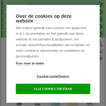
Verzending
Fotoalbum
Over de cookies op deze
Openingstijden
website
FAQ
We maken gebruik van cookies om gegevens
m.b.t. de prestaties en het gebruik van deze
Nieuwsbrief
website te verzamelen & analyseren, om
sociale netwerkfunctionaliteiten aan te bieden en
Print deze pagina
onze content & advertenties te verbeteren en
Pagina doorsturen
personaliseren.
Voeg toe aan favorieten
Kom meer te weten
Cookie-instellingen
Partytentplaza.nl
ALLE COOKIES TOESTAAN
085 - 0645264 / 06-26598400
info@partytentplaza.nl