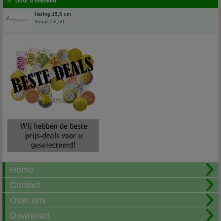
Door u bekeken
Haring 15,5 cm
Vanaf € 2,50
Home
Contact
Over ons
Download