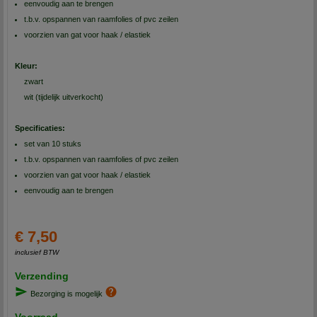
eenvoudig aan te brengen
t.b.v. opspannen van raamfolies of pvc zeilen
voorzien van gat voor haak / elastiek
Kleur:
zwart
wit (tijdelijk uitverkocht)
Specificaties:
set van 10 stuks
t.b.v. opspannen van raamfolies of pvc zeilen
voorzien van gat voor haak / elastiek
eenvoudig aan te brengen
€ 7,50
inclusief BTW
Verzending
Bezorging is mogelijk