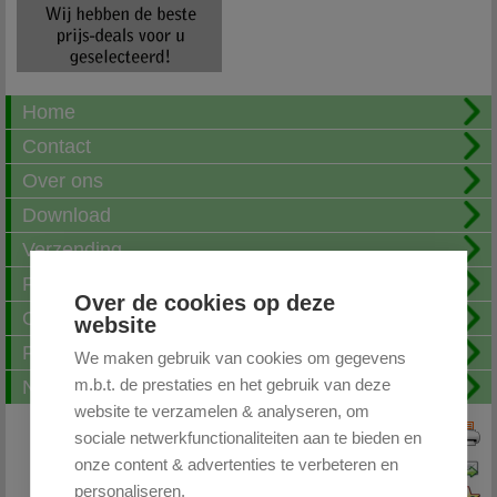
Home
Contact
Over ons
Download
Verzending
Fotoalbum
Over de cookies op deze
Openingstijden
website
FAQ
We maken gebruik van cookies om gegevens
m.b.t. de prestaties en het gebruik van deze
Nieuwsbrief
website te verzamelen & analyseren, om
sociale netwerkfunctionaliteiten aan te bieden en
Print deze pagina
onze content & advertenties te verbeteren en
Pagina doorsturen
personaliseren.