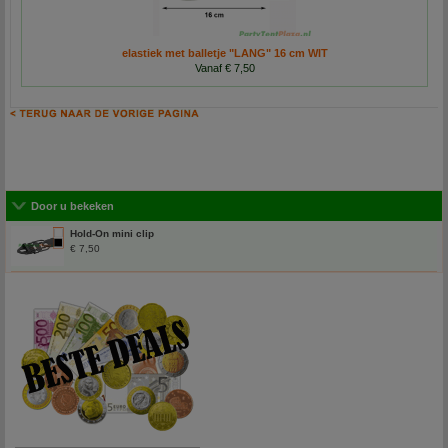
elastiek met balletje "LANG" 16 cm WIT
Vanaf € 7,50
Door u bekeken
Hold-On mini clip
€ 7,50