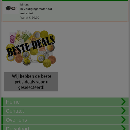
Minax
bevestigingsmateriaal
antraciet
Vanaf € 20,00
Home
Contact
Over ons
Download