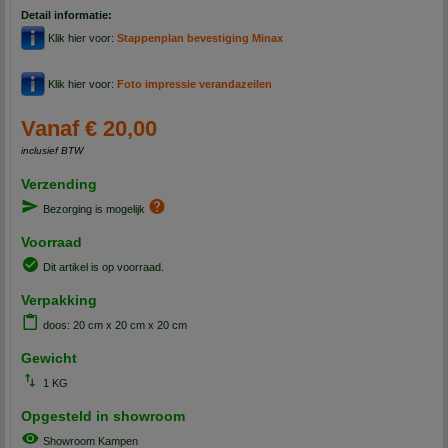
Detail informatie:
Klik hier voor:
Stappenplan bevestiging Minax
Klik hier voor:
Foto impressie verandazeilen
Vanaf € 20,00
inclusief BTW
Verzending
Bezorging is mogelijk
Voorraad
Dit artikel is op voorraad.
Verpakking
doos: 20 cm x 20 cm x 20 cm
Gewicht
1 KG
Opgesteld in showroom
Showroom Kampen