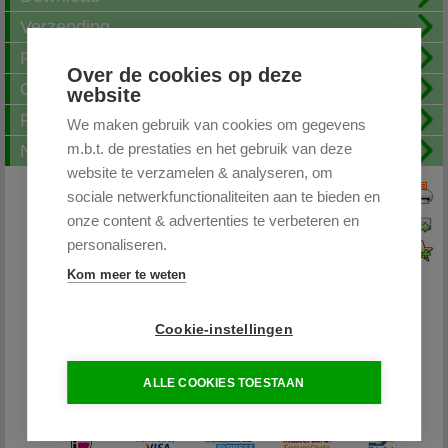
Verzending
Fotoalbum
Over de cookies op deze
Openingstijden
website
FAQ
We maken gebruik van cookies om gegevens
m.b.t. de prestaties en het gebruik van deze
Nieuwsbrief
website te verzamelen & analyseren, om
sociale netwerkfunctionaliteiten aan te bieden en
Print deze pagina
onze content & advertenties te verbeteren en
Pagina doorsturen
personaliseren.
Voeg toe aan favorieten
Kom meer te weten
Cookie-instellingen
Partytentplaza.nl
ALLE COOKIES TOESTAAN
085 - 0645264 / 06-26598400
info@partytentplaza.nl