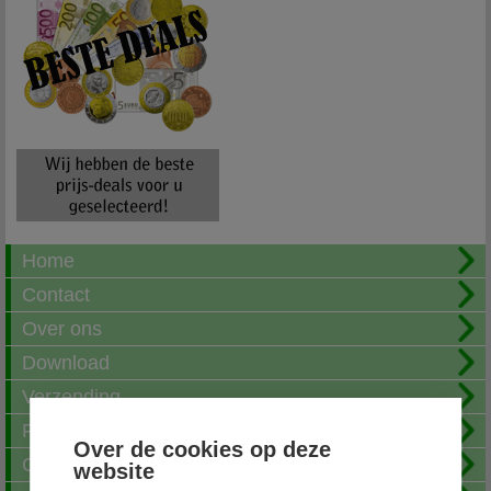
Home
Contact
Over ons
Download
Verzending
Fotoalbum
Over de cookies op deze
Openingstijden
website