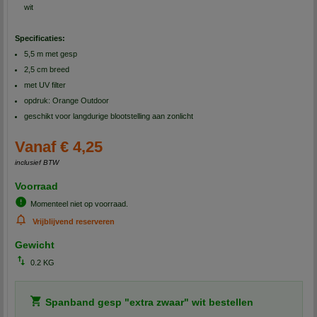
wit
Specificaties:
5,5 m met gesp
2,5 cm breed
met UV filter
opdruk: Orange Outdoor
geschikt voor langdurige blootstelling aan zonlicht
Vanaf € 4,25
inclusief BTW
Voorraad
Momenteel niet op voorraad.
Vrijblijvend reserveren
Gewicht
0.2 KG
Spanband gesp "extra zwaar" wit bestellen