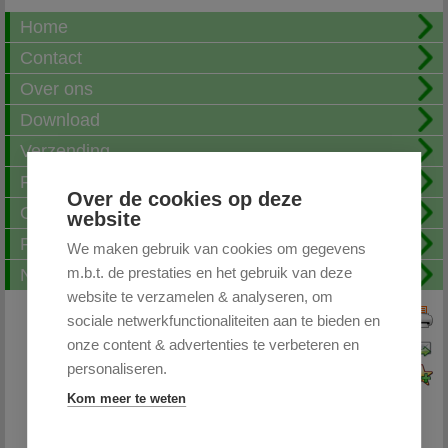
Home
Contact
Over ons
Download
Verzending
Fotoalbum
Over de cookies op deze
Openingstijden
website
FAQ
We maken gebruik van cookies om gegevens
m.b.t. de prestaties en het gebruik van deze
Nieuwsbrief
website te verzamelen & analyseren, om
sociale netwerkfunctionaliteiten aan te bieden en
Print deze pagina
onze content & advertenties te verbeteren en
Pagina doorsturen
personaliseren.
Voeg toe aan favorieten
Kom meer te weten