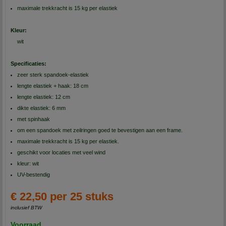
maximale trekkracht is 15 kg per elastiek
Kleur:
wit
Specificaties:
zeer sterk spandoek-elastiek
lengte elastiek + haak: 18 cm
lengte elastiek: 12 cm
dikte elastiek: 6 mm
met spinhaak
om een spandoek met zeilringen goed te bevestigen aan een frame.
maximale trekkracht is 15 kg per elastiek.
geschikt voor locaties met veel wind
kleur: wit
UV-bestendig
€ 22,50 per 25 stuks
inclusief BTW
Voorraad