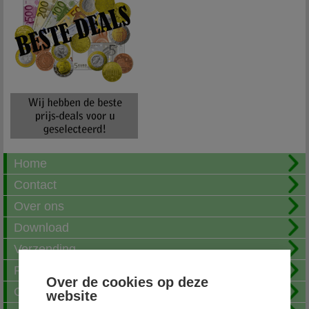
Home
Contact
Over ons
Download
Verzending
Fotoalbum
Over de cookies op deze
Openingstijden
website