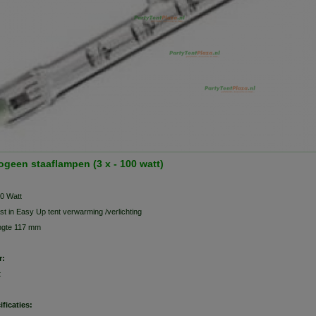
ogeen staaflampen (3 x - 100 watt)
0 Watt
st in Easy Up tent verwarming /verlichting
ngte 117 mm
r:
t
ificaties: