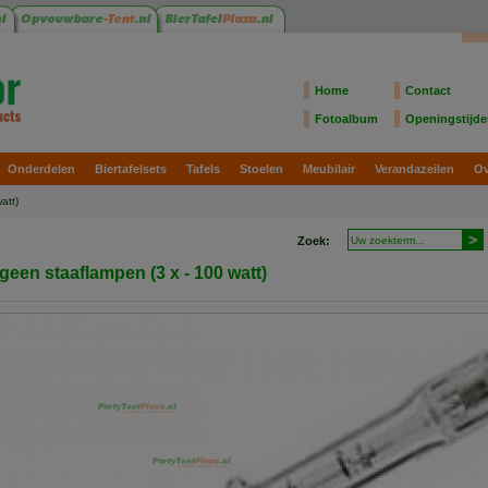
Home
Contact
Fotoalbum
Openingstijd
Onderdelen
Biertafelsets
Tafels
Stoelen
Meubilair
Verandazeilen
Ov
att)
Zoek:
geen staaflampen (3 x - 100 watt)