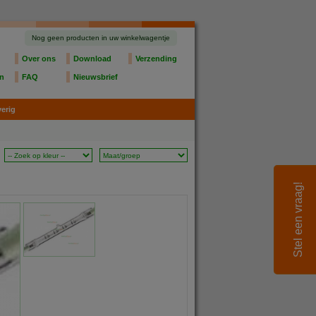
Nog geen producten in uw winkelwagentje
Over ons
Download
Verzending
en
FAQ
Nieuwsbrief
erig
Stel een vraag!