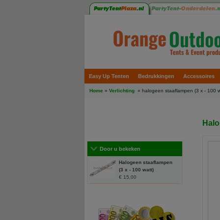
Easy Up Tenten
Bedrukkingen
Accessoires
Home
»
Verlichting
» halogeen staaflampen (3 x - 100 w
Halo
Door u bekeken
Halogeen staaflampen
(3 x - 100 watt)
€ 15,00