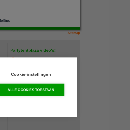
Sitemap
Partytentplaza video's:
Hoe plaats ik een verandazeil?
LED lamp test
Cookie-instellingen
Heavy duty buffettafel
ALLE COOKIES TOESTAAN
den
Meer video's...