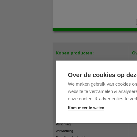
Kopen producten:
Ov
Easy up tenten / Scharniertenten
Par
Meubilair
Pri
Over de cookies op dez
Bedrukking
On
We maken gebruik van cookies om 
Verandazeilen
Bes
website te verzamelen & analyseren
Accessoires Easy Up tenten
Ret
Accessoires partytenten
Op
onze content & advertenties te ver
Accessoires verandazeilen
Co
Kom meer te weten
Onderdelen partytenten
Vee
Onderdelen Easy Up tenten
Han
Verlichting
Verwarming