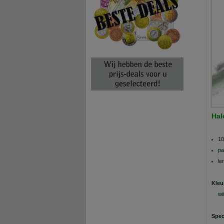
Hal
10
pa
le
Kleu
wi
Spec