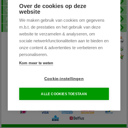
Fotoalbum
Over de cookies op deze
Openingstijden
website
FAQ
We maken gebruik van cookies om gegevens
m.b.t. de prestaties en het gebruik van deze
Nieuwsbrief
website te verzamelen & analyseren, om
sociale netwerkfunctionaliteiten aan te bieden en
Print deze pagina
onze content & advertenties te verbeteren en
Pagina doorsturen
personaliseren.
Voeg toe aan favorieten
Kom meer te weten
Cookie-instellingen
Partytentplaza.nl
ALLE COOKIES TOESTAAN
085 - 0645264 / 06-26598400
info@partytentplaza.nl