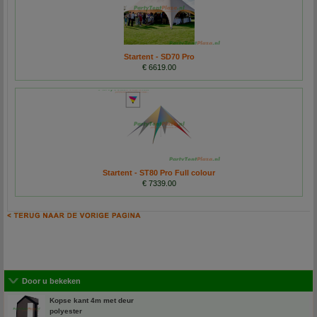
Startent - SD70 Pro
€ 6619.00
Startent - ST80 Pro Full colour
€ 7339.00
Door u bekeken
Kopse kant 4m met deur
polyester