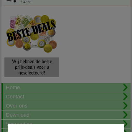
€ 47,50
Home
Contact
Over ons
Download
Verzending