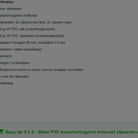
ificaties:
ame: aluminium
andvertragend certificaat
zijwanden: 2x zijwand met deur, 2x zijwand raam
0 gr m² PVC dak (vrachtwagendoek)
0 gr m² PVC zijwanden (vrachtwagendoek)
aanders hexagon 40 mm, wanddikte 1,5 mm
uminium / stalen koppelingen
terdicht
ringen / scheerlijnen
bergen/vervoeren in zware canvas draagtas met wielen
s voor de zijwanden
ndleiding
Easy Up 3 x 2 - Silver PVC brandvertragend inclusief zijwanden