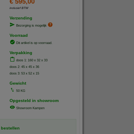
€ 595,00
inclusief BTW
Verzending
Bezorging is mogelijk
Voorraad
Dit artikel is op voorraad.
Verpakking
doos 1: 160 x 32 x 33
doos 2: 45 x 45 x 36
doos 3: 53 x 52 x 15
Gewicht
50 KG
Opgesteld in showroom
Showroom Kampen
 bestellen