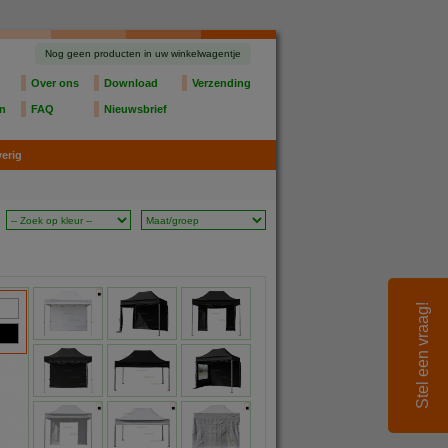
Nog geen producten in uw winkelwagentje
Over ons
Download
Verzending
en
FAQ
Nieuwsbrief
erig
Stel een vraag!