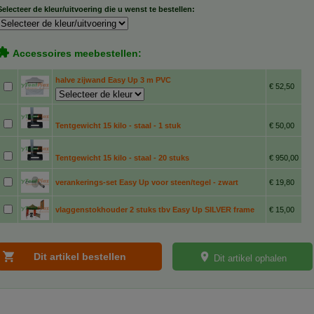
Selecteer de kleur/uitvoering die u wenst te bestellen:
Accessoires meebestellen:
halve zijwand Easy Up 3 m PVC
€ 52,50
Tentgewicht 15 kilo - staal - 1 stuk
€ 50,00
Tentgewicht 15 kilo - staal - 20 stuks
€ 950,00
verankerings-set Easy Up voor steen/tegel - zwart
€ 19,80
vlaggenstokhouder 2 stuks tbv Easy Up SILVER frame
€ 15,00
Dit artikel ophalen