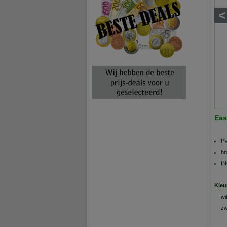
<
Eas
PV
br
IN
Kleu
wi
zw