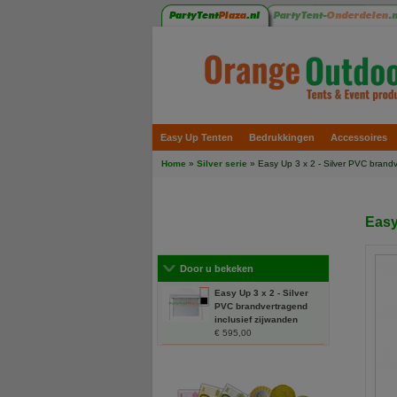
Easy Up Tenten
Bedrukkingen
Accessoires
Home
»
Silver serie
» Easy Up 3 x 2 - Silver PVC brandv
Easy
Door u bekeken
Easy Up 3 x 2 - Silver
PVC brandvertragend
inclusief zijwanden
€ 595,00