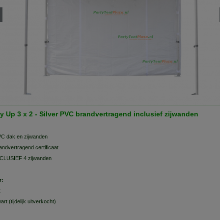
y Up 3 x 2 - Silver PVC brandvertragend inclusief zijwanden
C dak en zijwanden
andvertragend certificaat
CLUSIEF 4 zijwanden
r:
t
art (tijdelijk uitverkocht)