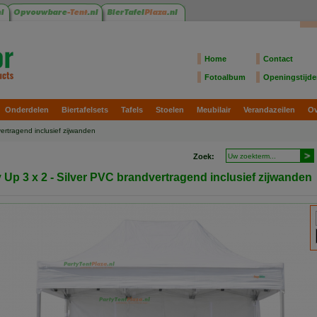
Home
Contact
Fotoalbum
Openingstijd
Onderdelen
Biertafelsets
Tafels
Stoelen
Meubilair
Verandazeilen
Ov
ertragend inclusief zijwanden
Zoek:
 Up 3 x 2 - Silver PVC brandvertragend inclusief zijwanden