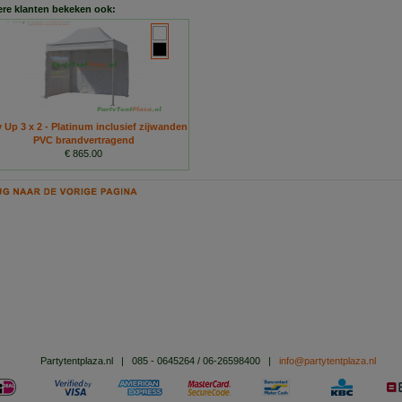
re klanten bekeken ook:
 Up 3 x 2 - Platinum inclusief zijwanden
PVC brandvertragend
€ 865.00
Partytentplaza.nl
|
085 - 0645264 / 06-26598400
|
info@partytentplaza.nl