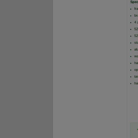
Spec
fr
br
4 
52
52
st
al
wa
ha
op
ta
ha