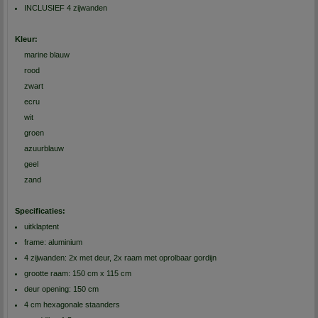
INCLUSIEF 4 zijwanden
Kleur:
marine blauw
rood
zwart
ecru
wit
groen
azuurblauw
geel
zand
Specificaties:
uitklaptent
frame: aluminium
4 zijwanden: 2x met deur, 2x raam met oprolbaar gordijn
grootte raam: 150 cm x 115 cm
deur opening: 150 cm
4 cm hexagonale staanders