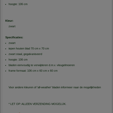
hoogte: 106 cm
Kleur:
zwart
Specificaties:
zwart
iepen houten blad 70 cm x 70 cm
zwart staal, gegalvaniseerd
hoogte: 106 cm
bladen eenvoudig te verwijderen d.m.v. vleugelmoeren
frame formaat: 106 cm x 60 cm x 60 cm
Voor andere kleuren of 'all-weather' bladen informeer naar de mogelijkheden
* LET OP: ALLEEN VERZENDING MOGELIJK.