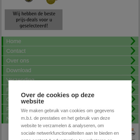
Home
Contact
Over ons
Download
Verzending
Fotoalbum
Over de cookies op deze
Openingstijden
website
FAQ
We maken gebruik van cookies om gegevens
m.b.t. de prestaties en het gebruik van deze
Nieuwsbrief
website te verzamelen & analyseren, om
sociale netwerkfunctionaliteiten aan te bieden en
Print deze pagina