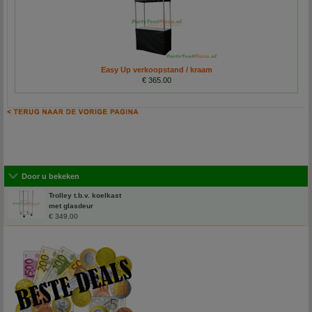
Easy Up verkoopstand / kraam
€ 365.00
Door u bekeken
Trolley t.b.v. koelkast
met glasdeur
€ 349,00