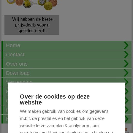
Home
Contact
Over ons
Download
Verzending
Fotoalbum
Over de cookies op deze
Openingstijden
website
FAQ
We maken gebruik van cookies om gegevens
m.b.t. de prestaties en het gebruik van deze
Nieuwsbrief
website te verzamelen & analyseren, om
sociale netwerkfunctionaliteiten aan te bieden en