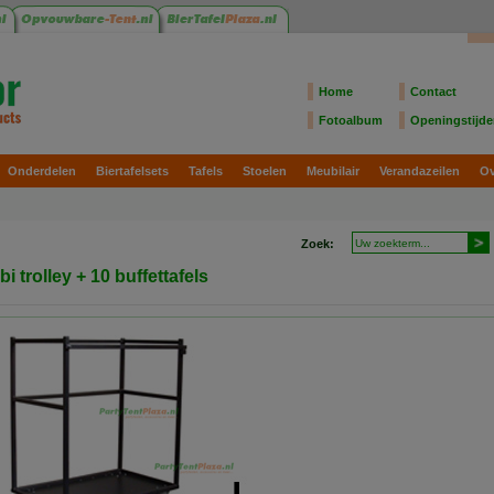
Home
Contact
Fotoalbum
Openingstijd
Onderdelen
Biertafelsets
Tafels
Stoelen
Meubilair
Verandazeilen
Ov
Zoek:
i trolley + 10 buffettafels