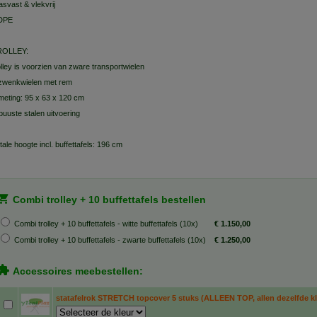
asvast & vlekvrij
DPE
ROLLEY:
olley is voorzien van zware transportwielen
zwenkwielen met rem
meting: 95 x 63 x 120 cm
buuste stalen uitvoering
tale hoogte incl. buffettafels: 196 cm
Combi trolley + 10 buffettafels bestellen
Combi trolley + 10 buffettafels - witte buffettafels (10x)
€ 1.150,00
Combi trolley + 10 buffettafels - zwarte buffettafels (10x)
€ 1.250,00
Accessoires meebestellen:
statafelrok STRETCH topcover 5 stuks (ALLEEN TOP, allen dezelfde kl