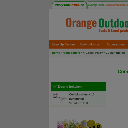
Easy Up Tenten
Bedrukkingen
Accessoires
Home
»
transporteren
» Combi trolley + 10 buffettafels
Comb
Door u bekeken
Combi trolley + 10
buffettafels
Vanaf € 1.150,00