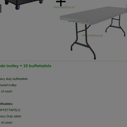
bi trolley + 10 buffettafels
avy duty buffettafels
clusief trolley
t of zwart
ificaties:
UFFETTAFELS
avy Duty tafels
t of zwart