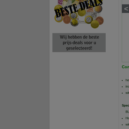
<
Com
he
in
wi
Spec
B
He
wi