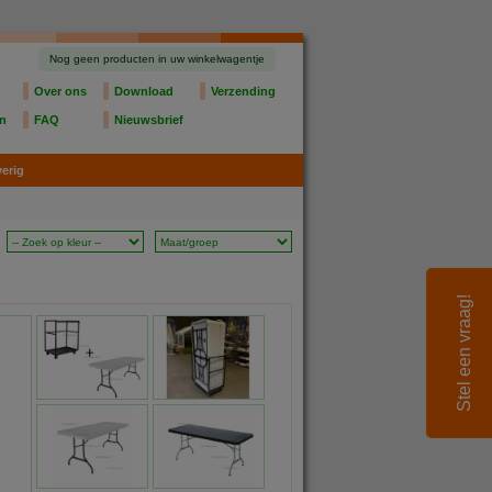
Nog geen producten in uw winkelwagentje
Over ons
Download
Verzending
en
FAQ
Nieuwsbrief
erig
Stel een vraag!