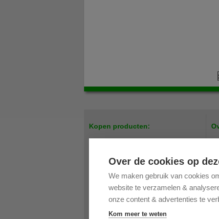
Kopen producten:
Ov
Easy up tenten / Scharniertenten
Par
Meubilair
Pri
Over de cookies op dez
Bedrukking
On
We maken gebruik van cookies om 
Verandazeilen
Bes
website te verzamelen & analyseren
Accessoires Easy Up tenten
Ret
Accessoires partytenten
Op
onze content & advertenties te ver
Accessoires verandazeilen
Co
Kom meer te weten
Onderdelen partytenten
Vee