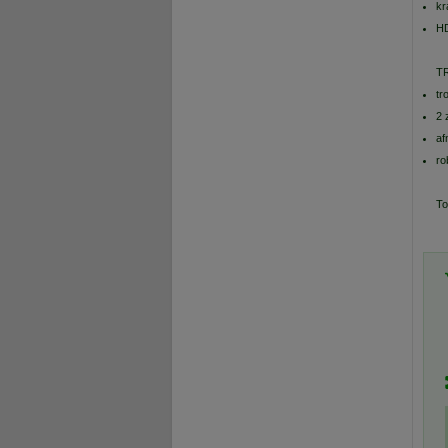
kr
H
T
tr
2 
af
ro
To