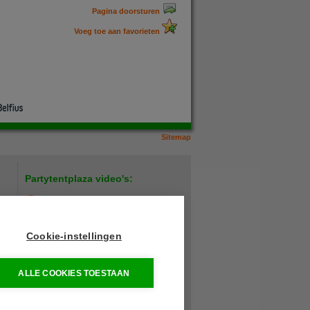
Pagina doorsturen
Voeg toe aan favorieten
Sitemap
Partytentplaza video's:
Hoe plaats ik een verandazeil?
LED lamp test
Cookie-instellingen
Heavy duty buffettafel
ALLE COOKIES TOESTAAN
den
Meer video's...