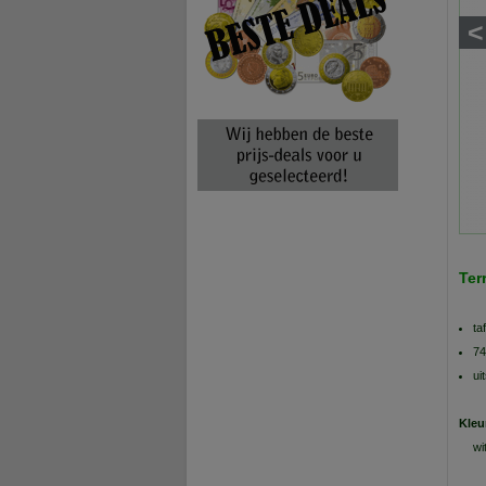
<
Ter
ta
74
ui
Kleu
wi