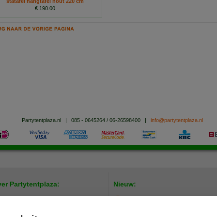
statafel hangtafel hout 220 cm
€ 190.00
Partytentplaza.nl
|
085 - 0645264 / 06-26598400
|
info@partytentplaza.nl
er Partytentplaza:
Nieuw:
Stoel koppelbaar - Budget
tytentplaza
vacy Statement