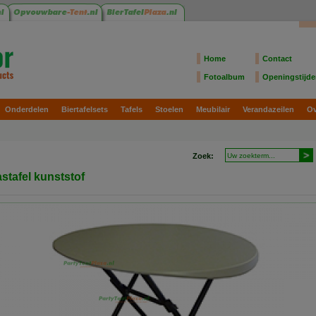
Home
Contact
Fotoalbum
Openingstijd
Onderdelen
Biertafelsets
Tafels
Stoelen
Meubilair
Verandazeilen
Ov
Zoek:
astafel kunststof