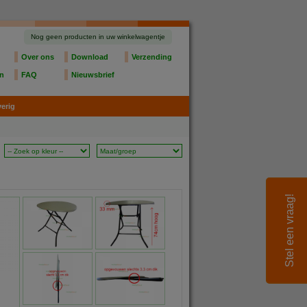
Nog geen producten in uw winkelwagentje
Over ons
Download
Verzending
en
FAQ
Nieuwsbrief
erig
Stel een vraag!