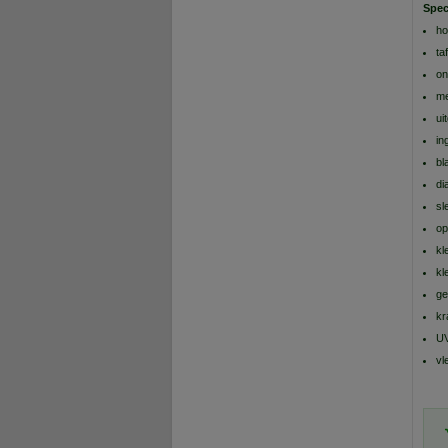
Spec
ho
ta
on
me
ui
in
bl
di
sl
op
kl
kl
ge
kr
UV
vl