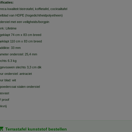
ificaties:
reca kwaliteit bistrotafel, koffietafel, cocktailtafel
felblad van HDPE (hogedichtheidpolyetheen)
derstel met een veiligheids/borgpin
rk: Lifetime
tgeklapt 74 cm x 83 cm breed
geklapt 110 cm x 83 cm breed
addikte: 33 mm
ameter onderstel: 25,4 mm
echts 6.3 kg
gevouwen slechts 3,3 cm dik
eur onderstel: antraciet
eur blad: wit
poedercoat stalen onderstel
asvast
 proof
ekvrij
Terrastafel kunststof bestellen