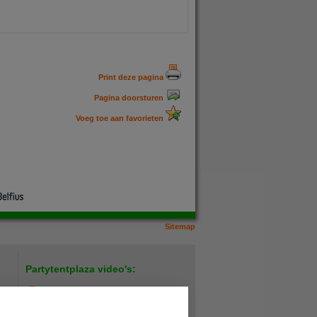
Print deze pagina
Pagina doorsturen
Voeg toe aan favorieten
Sitemap
Partytentplaza video's:
Hoe plaats ik een verandazeil?