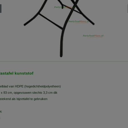
rastafel kunststof
felblad van HDPE (hogedichtheidpolyetheen)
 x 83 cm, opgevouwen slechts 3,3 cm dik
tstekend als bijzettafel te gebruiken
r:
t