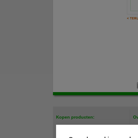
Kopen producten:
Ov
Easy up tenten / Scharniertenten
Par
Meubilair
Pri