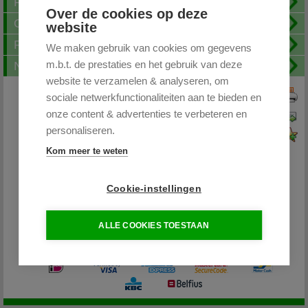
Fotoalbum
Over de cookies op deze
Openingstijden
website
FAQ
We maken gebruik van cookies om gegevens
m.b.t. de prestaties en het gebruik van deze
Nieuwsbrief
website te verzamelen & analyseren, om
sociale netwerkfunctionaliteiten aan te bieden en
Print deze pagina
onze content & advertenties te verbeteren en
Pagina doorsturen
personaliseren.
Voeg toe aan favorieten
Kom meer te weten
Cookie-instellingen
Partytentplaza.nl
ALLE COOKIES TOESTAAN
085 - 0645264 / 06-26598400
info@partytentplaza.nl