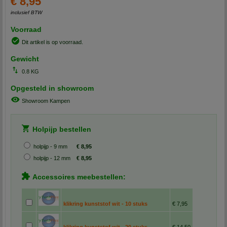
€ 8,95
inclusief BTW
Voorraad
Dit artikel is op voorraad.
Gewicht
0.8 KG
Opgesteld in showroom
Showroom Kampen
Holpijp bestellen
holpijp - 9 mm
€ 8,95
holpijp - 12 mm
€ 8,95
Accessoires meebestellen:
klikring kunststof wit - 10 stuks
€ 7,95
klikring kunststof wit - 20 stuks
€ 14,50