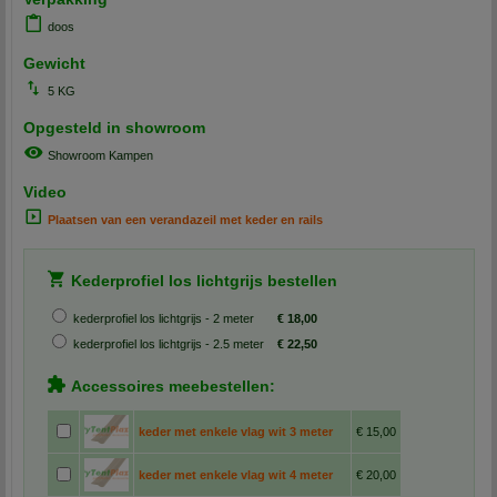
doos
Gewicht
5 KG
Opgesteld in showroom
Showroom Kampen
Video
Plaatsen van een verandazeil met keder en rails
Kederprofiel los lichtgrijs bestellen
kederprofiel los lichtgrijs - 2 meter
€ 18,00
kederprofiel los lichtgrijs - 2.5 meter
€ 22,50
Accessoires meebestellen:
keder met enkele vlag wit 3 meter
€ 15,00
keder met enkele vlag wit 4 meter
€ 20,00