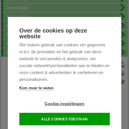
Download
Verzending
Fotoalbum
Over de cookies op deze
Openingstijden
website
FAQ
We maken gebruik van cookies om gegevens
m.b.t. de prestaties en het gebruik van deze
Nieuwsbrief
website te verzamelen & analyseren, om
sociale netwerkfunctionaliteiten aan te bieden en
Print deze pagina
onze content & advertenties te verbeteren en
Pagina doorsturen
personaliseren.
Voeg toe aan favorieten
Kom meer te weten
Cookie-instellingen
Partytentplaza.nl
ALLE COOKIES TOESTAAN
085 - 0645264 / 06-26598400
info@partytentplaza.nl