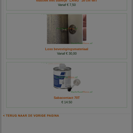
elastiek met balletje "LANG" 16 cm WIT
Vanaf € 7,50
Loxx bevestigingsmateriaal
Vanaf € 30,00
Sabacontact 70T
€ 14.50