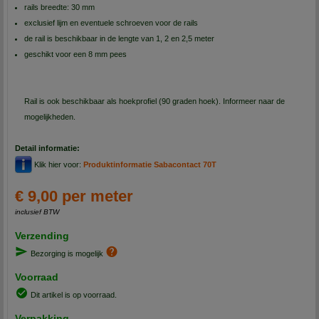
rails breedte: 30 mm
exclusief lijm en eventuele schroeven voor de rails
de rail is beschikbaar in de lengte van 1, 2 en 2,5 meter
geschikt voor een 8 mm pees
Rail is ook beschikbaar als hoekprofiel (90 graden hoek). Informeer naar de
mogelijkheden.
Detail informatie:
Klik hier voor:
Produktinformatie Sabacontact 70T
€ 9,00 per meter
inclusief BTW
Verzending
Bezorging is mogelijk
Voorraad
Dit artikel is op voorraad.
Verpakking