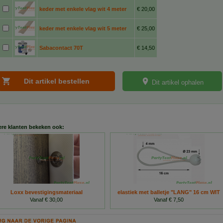
keder met enkele vlag wit 4 meter
€ 20,00
keder met enkele vlag wit 5 meter
€ 25,00
Sabacontact 70T
€ 14,50
Dit artikel ophalen
re klanten bekeken ook:
Loxx bevestigingsmateriaal
elastiek met balletje "LANG" 16 cm WIT
Vanaf € 30,00
Vanaf € 7,50