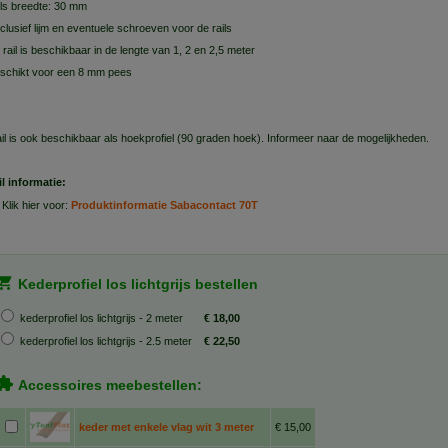
ils breedte: 30 mm
clusief lijm en eventuele schroeven voor de rails
 rail is beschikbaar in de lengte van 1, 2 en 2,5 meter
schikt voor een 8 mm pees
il is ook beschikbaar als hoekprofiel (90 graden hoek). Informeer naar de mogelijkheden.
il informatie:
Klik hier voor:
Produktinformatie Sabacontact 70T
Kederprofiel los lichtgrijs bestellen
kederprofiel los lichtgrijs - 2 meter
€ 18,00
kederprofiel los lichtgrijs - 2.5 meter
€ 22,50
Accessoires meebestellen:
keder met enkele vlag wit 3 meter
€ 15,00