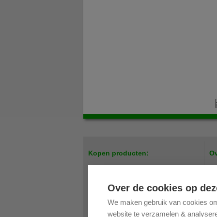
Kopen producten:
Ov
Easy up tenten / Scharniertenten
Par
Meubilair
Pri
Over de cookies op dez
Bedrukking
On
We maken gebruik van cookies om 
Verandazeilen
Bes
website te verzamelen & analyseren
Accessoires Easy Up tenten
Ret