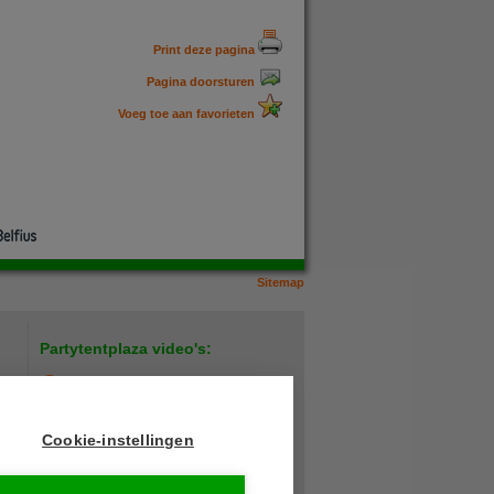
Print deze pagina
Pagina doorsturen
Voeg toe aan favorieten
Sitemap
Partytentplaza video's:
Hoe plaats ik een verandazeil?
LED lamp test
Cookie-instellingen
Heavy duty buffettafel