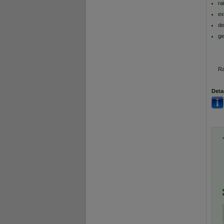
ra
ex
de
ge
Ra
Deta