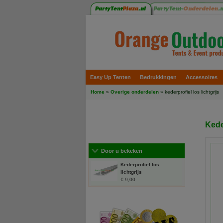
Easy Up Tenten
Bedrukkingen
Accessoires
Home
»
Overige onderdelen
» kederprofiel los lichtgrijs
Keder
Door u bekeken
Kederprofiel los
lichtgrijs
€ 9,00