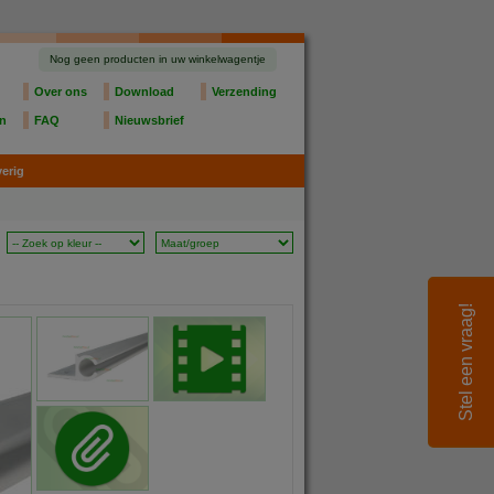
Nog geen producten in uw winkelwagentje
Over ons
Download
Verzending
en
FAQ
Nieuwsbrief
erig
Stel een vraag!