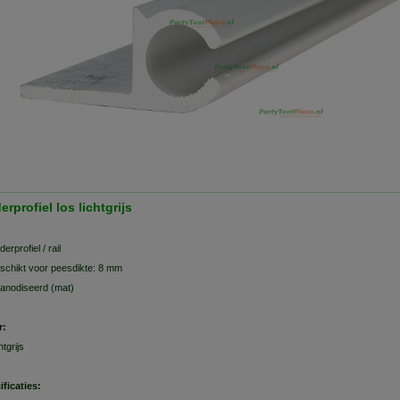
erprofiel los lichtgrijs
derprofiel / rail
schikt voor peesdikte: 8 mm
anodiseerd (mat)
r:
htgrijs
ificaties: