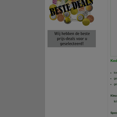
Ked
ke
ge
ge
Kleu
lic
Spec