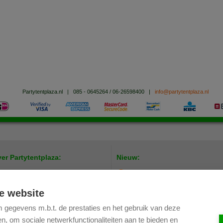
Partytentplaza.nl
|
085 - 0645264 / 06-26598400
|
info@partytentplaza.nl
er Partytentplaza:
Nieuw:
Stoel koppelbaar - Budget
tytentplaza
vacy Statement
e website
trolley multistoel klein
ze voordelen
gegevens m.b.t. de prestaties en het gebruik van deze
tellen, betalen en bezorgen
combi trolley + 50x stoel budget
, om sociale netwerkfunctionaliteiten aan te bieden en
ourbeleid
koppelbaar