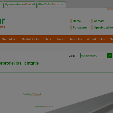
Home
Contact
Fotoalbum
Openingstijd
Onderdelen
Biertafelsets
Tafels
Stoelen
Meubilair
Verandazeilen
Ov
Zoek:
profiel los lichtgrijs