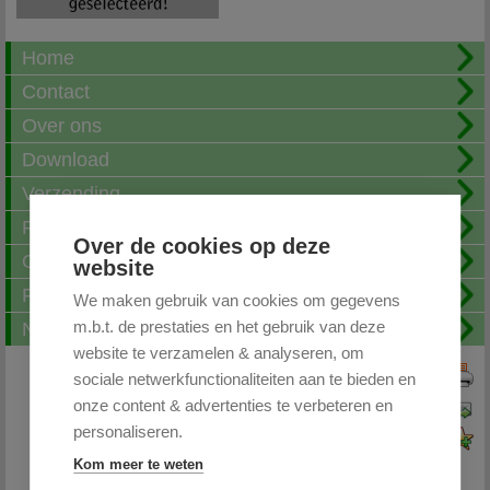
Home
Contact
Over ons
Download
Verzending
Fotoalbum
Over de cookies op deze
Openingstijden
website
FAQ
We maken gebruik van cookies om gegevens
m.b.t. de prestaties en het gebruik van deze
Nieuwsbrief
website te verzamelen & analyseren, om
sociale netwerkfunctionaliteiten aan te bieden en
Print deze pagina
onze content & advertenties te verbeteren en
Pagina doorsturen
personaliseren.
Voeg toe aan favorieten
Kom meer te weten