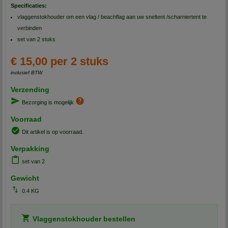
Specificaties:
vlaggenstokhouder om een vlag / beachflag aan uw sneltent /scharniertent te
verbinden
set van 2 stuks
€ 15,00 per 2 stuks
inclusief BTW
Verzending
Bezorging is mogelijk
Voorraad
Dit artikel is op voorraad.
Verpakking
set van 2
Gewicht
0.4 KG
Vlaggenstokhouder bestellen