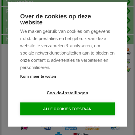
Verzending
Fotoalbum
Over de cookies op deze
Openingstijden
website
FAQ
We maken gebruik van cookies om gegevens
m.b.t. de prestaties en het gebruik van deze
Nieuwsbrief
website te verzamelen & analyseren, om
sociale netwerkfunctionaliteiten aan te bieden en
Print deze pagina
onze content & advertenties te verbeteren en
Pagina doorsturen
personaliseren.
Voeg toe aan favorieten
Kom meer te weten
Cookie-instellingen
Partytentplaza.nl
ALLE COOKIES TOESTAAN
085 - 0645264 / 06-26598400
info@partytentplaza.nl