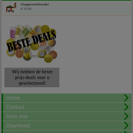
Vlaggenstokhouder
€ 15,00
Home
Contact
Over ons
Download