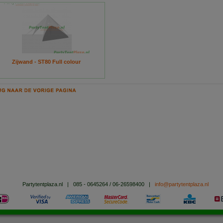
Zijwand - ST80 Full colour
Partytentplaza.nl
|
085 - 0645264 / 06-26598400
|
info@partytentplaza.nl