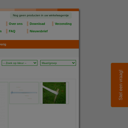
Nog geen producten in uw winkelwagentje
Over ons
Download
Verzending
en
FAQ
Nieuwsbrief
erig
Stel een vraag!