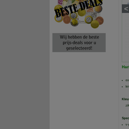
<
Har
ex
le
Kleu
zi
Spec
v-