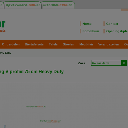
Home
Contact
Fotoalbum
Openingstijd
Onderdelen
Biertafelsets
Tafels
Stoelen
Meubilair
Verandazeilen
Ov
eavy Duty
Zoek:
ng V-profiel 75 cm Heavy Duty