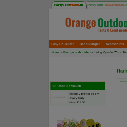
Easy Up Tenten
Bedrukkingen
Accessoires
Home
»
Overige onderdelen
» haring V-profiel 75 cm H
Hari
Door u bekeken
Haring V-profiel 75 cm
Heavy Duty
Vanaf € 2,50