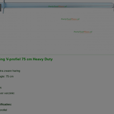
ing V-profiel 75 cm Heavy Duty
tra zware haring
ngte: 75 cm
r:
lver verzinkt
ificaties:
profiel