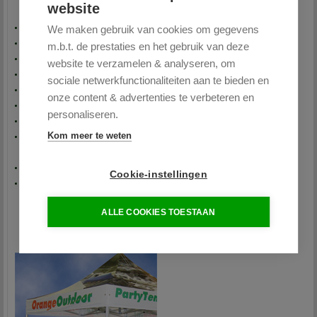
website
4,5 m wand met raam met (oprolbaar) gordijn,
300 gr m² polyester met PVC coating dak
We maken gebruik van cookies om gegevens
300 gr/m² polyester met PVC coating zijwanden
m.b.t. de prestaties en het gebruik van deze
staanders hexagon 50 mm, wanddikte 2 mm
website te verzamelen & analyseren, om
aluminium / stalen koppelingen
sociale netwerkfunctionaliteiten aan te bieden en
dak voorzien van witte bies
onze content & advertenties te verbeteren en
waterdicht
personaliseren.
haringen
Kom meer te weten
opbergen/vervoeren in zware pvc transport/opberghoes met losse
transportwielen
canvas tas voor de zijwanden
Cookie-instellingen
handleiding
ALLE COOKIES TOESTAAN
Koppelen van meerdere tenten mogelijk dmv een regengoot.