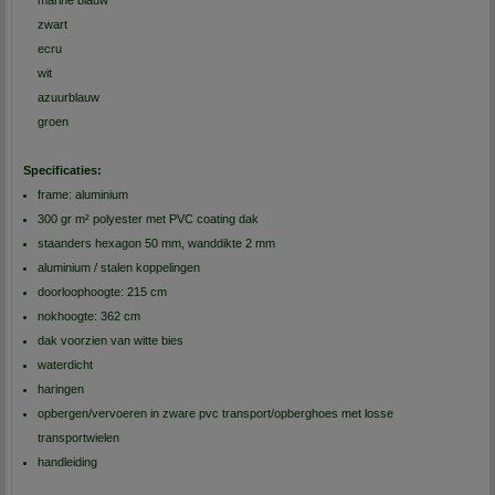
zwart
ecru
wit
azuurblauw
groen
Specificaties:
frame: aluminium
300 gr m² polyester met PVC coating dak
staanders hexagon 50 mm, wanddikte 2 mm
aluminium / stalen koppelingen
doorloophoogte: 215 cm
nokhoogte: 362 cm
dak voorzien van witte bies
waterdicht
haringen
opbergen/vervoeren in zware pvc transport/opberghoes met losse
transportwielen
handleiding