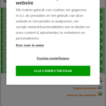
website
We maken gebruik van cookies om gegevens
Home
m.b.t. de prestaties en het gebruik van deze
Contact
website te verzamelen & analyseren, om
Over ons
sociale netwerkfunctionaliteiten aan te bieden en
onze content & advertenties te verbeteren en
Download
personaliseren.
Verzending
Kom meer te weten
Fotoalbum
Openingstijden
Cookie-instellingen
FAQ
Nieuwsbrief
ALLE COOKIES TOESTAAN
Print deze pagina
Pagina doorsturen
Voeg toe aan favorieten