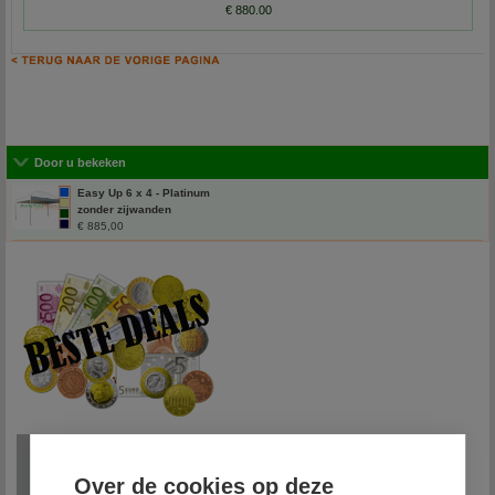
€ 880.00
Door u bekeken
Easy Up 6 x 4 - Platinum
zonder zijwanden
€ 885,00
Over de cookies op deze