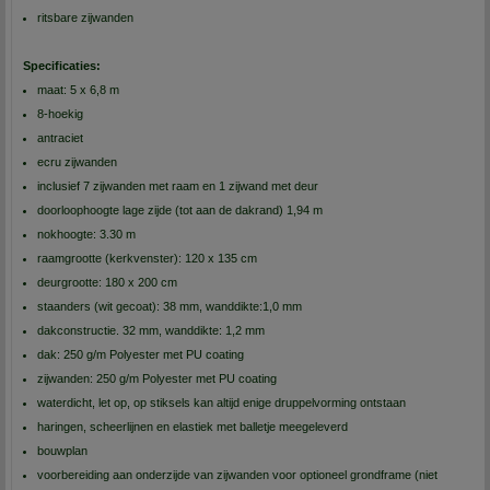
ritsbare zijwanden
Specificaties:
maat: 5 x 6,8 m
8-hoekig
antraciet
ecru zijwanden
inclusief 7 zijwanden met raam en 1 zijwand met deur
doorloophoogte lage zijde (tot aan de dakrand) 1,94 m
nokhoogte: 3.30 m
raamgrootte (kerkvenster): 120 x 135 cm
deurgrootte: 180 x 200 cm
staanders (wit gecoat): 38 mm, wanddikte:1,0 mm
dakconstructie. 32 mm, wanddikte: 1,2 mm
dak: 250 g/m Polyester met PU coating
zijwanden: 250 g/m Polyester met PU coating
waterdicht, let op, op stiksels kan altijd enige druppelvorming ontstaan
haringen, scheerlijnen en elastiek met balletje meegeleverd
bouwplan
voorbereiding aan onderzijde van zijwanden voor optioneel grondframe (niet