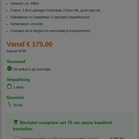
Gewicht: ca. 44KG
Frame: 2.8cm gebogen hoekstaal, 2.5mm dik, groen gecoat
Opklapbaar en stapelbaar (2 getrapte stapelklossen)
Scharnieren: verzinkt
Compact op te bergen en eenvoudig te transporteren
Vanaf € 175,00
inclusief BTW
Voorraad
Dit artikel is op voorraad.
Verpakking
1 doos
Gewicht
55 KG
Biertafel complete set 70 cm zware kwaliteit
bestellen