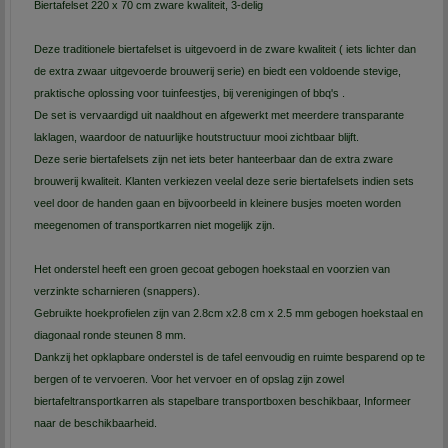
Biertafelset 220 x 70 cm zware kwaliteit, 3-delig
Deze traditionele biertafelset is uitgevoerd in de zware kwaliteit ( iets lichter dan
de extra zwaar uitgevoerde brouwerij serie) en biedt een voldoende stevige,
praktische oplossing voor tuinfeestjes, bij verenigingen of bbq's .
De set is vervaardigd uit naaldhout en afgewerkt met meerdere transparante
laklagen, waardoor de natuurlijke houtstructuur mooi zichtbaar blijft.
Deze serie biertafelsets zijn net iets beter hanteerbaar dan de extra zware
brouwerij kwaliteit. Klanten verkiezen veelal deze serie biertafelsets indien sets
veel door de handen gaan en bijvoorbeeld in kleinere busjes moeten worden
meegenomen of transportkarren niet mogelijk zijn.
Het onderstel heeft een groen gecoat gebogen hoekstaal en voorzien van
verzinkte scharnieren (snappers).
Gebruikte hoekprofielen zijn van 2.8cm x2.8 cm x 2.5 mm gebogen hoekstaal en
diagonaal ronde steunen 8 mm.
Dankzij het opklapbare onderstel is de tafel eenvoudig en ruimte besparend op te
bergen of te vervoeren. Voor het vervoer en of opslag zijn zowel
biertafeltransportkarren als stapelbare transportboxen beschikbaar, Informeer
naar de beschikbaarheid.