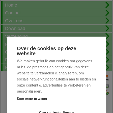
Home
Contact
Over ons
Download
Verzending
Fotoalbum
Over de cookies op deze
Openingstijden
website
FAQ
We maken gebruik van cookies om gegevens
m.b.t. de prestaties en het gebruik van deze
Nieuwsbrief
website te verzamelen & analyseren, om
sociale netwerkfunctionaliteiten aan te bieden en
Print deze pagina
onze content & advertenties te verbeteren en
Pagina doorsturen
personaliseren.
Voeg toe aan favorieten
Kom meer te weten
Cookie-instellingen