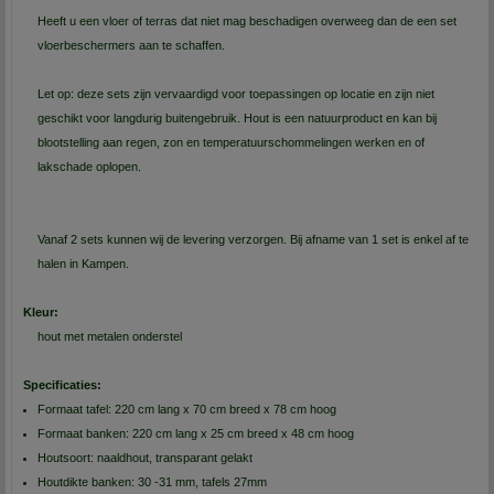
Heeft u een vloer of terras dat niet mag beschadigen overweeg dan de een set
vloerbeschermers aan te schaffen.
Let op: deze sets zijn vervaardigd voor toepassingen op locatie en zijn niet
geschikt voor langdurig buitengebruik. Hout is een natuurproduct en kan bij
blootstelling aan regen, zon en temperatuurschommelingen werken en of
lakschade oplopen.
Vanaf 2 sets kunnen wij de levering verzorgen. Bij afname van 1 set is enkel af te
halen in Kampen.
Kleur:
hout met metalen onderstel
Specificaties:
Formaat tafel: 220 cm lang x 70 cm breed x 78 cm hoog
Formaat banken: 220 cm lang x 25 cm breed x 48 cm hoog
Houtsoort: naaldhout, transparant gelakt
Houtdikte banken: 30 -31 mm, tafels 27mm