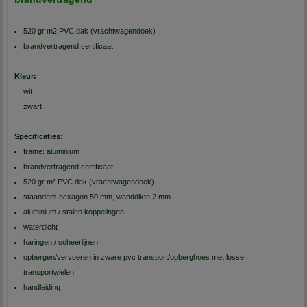
520 gr m2 PVC dak (vrachtwagendoek)
brandvertragend certificaat
Kleur:
wit
zwart
Specificaties:
frame: aluminium
brandvertragend certificaat
520 gr m² PVC dak (vrachtwagendoek)
staanders hexagon 50 mm, wanddikte 2 mm
aluminium / stalen koppelingen
waterdicht
haringen / scheerlijnen
opbergen/vervoeren in zware pvc transport/opberghoes met losse
transportwielen
handleiding