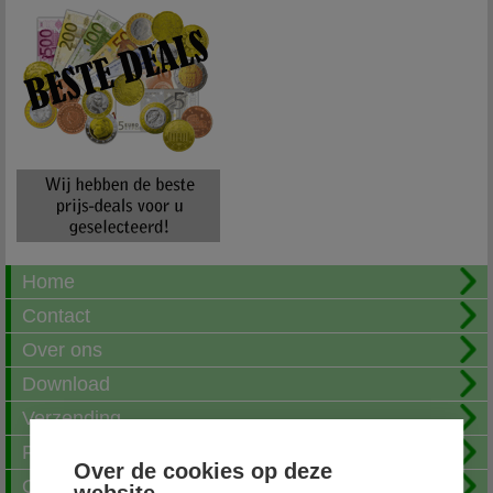
Home
Contact
Over ons
Download
Verzending
Fotoalbum
Over de cookies op deze
Openingstijden