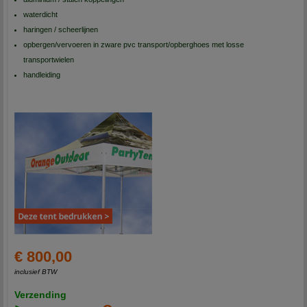
waterdicht
haringen / scheerlijnen
opbergen/vervoeren in zware pvc transport/opberghoes met losse
transportwielen
handleiding
€ 800,00
inclusief BTW
Verzending