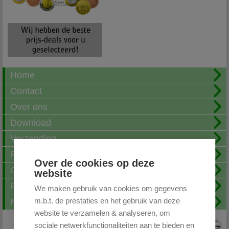
Home
Contact
Over ons
Download
Verzending
Fotoalbum
Over de cookies op deze
Openingstijden
website
FAQ
We maken gebruik van cookies om gegevens
m.b.t. de prestaties en het gebruik van deze
Nieuwsbrief
website te verzamelen & analyseren, om
sociale netwerkfunctionaliteiten aan te bieden en
Print deze pagina