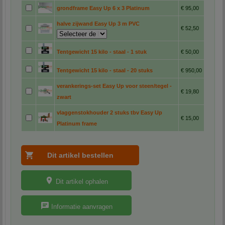
grondframe Easy Up 6 x 3 Platinum
€ 95,00
halve zijwand Easy Up 3 m PVC
€ 52,50
Tentgewicht 15 kilo - staal - 1 stuk
€ 50,00
Tentgewicht 15 kilo - staal - 20 stuks
€ 950,00
verankerings-set Easy Up voor steen/tegel -
€ 19,80
zwart
vlaggenstokhouder 2 stuks tbv Easy Up
€ 15,00
Platinum frame
Dit artikel ophalen
Informatie aanvragen